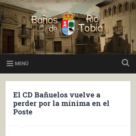
Saltar
al
Buscar
contenido
Baños de Río Tobía
MENÚ
El CD Bañuelos vuelve a
perder por la mínima en el
Poste