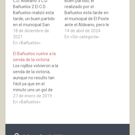
C.D. Aldeano 3 C.D.
Buen partido, el
Bañuelos 2 El C.D.
realizado por el
Bañuelos realizó esta
Bañuelos esta tarde en
tarde, un buen partido
el municipal de El Poste
en el municipal San
ante el Aldeano, pero le
Bartolomé de
18 de diciembre de
faltó llegar con más
14 de abril de 2024
Aldeanueva de Ebro,
2021
peligro al área del rival.
En «Sin categoría»
plantando cara a los de
En «Bañuelos»
Un excelente equipo, el
la aldea, pero no pudo
visitante que se
El Bañuelos vuelve a la
conseguir nada
encuentra por delante
senda de la victoria
positivo. El primer gol
en la clasificación. El gol
Los rojillos volvieron a la
llegó en el minuto uno
de los de la Aldea fue…
senda de la victoria,
para los locales, obra
aunque no resulto tan
de…
fácil ya que en el
minuto uno un gol de
Yassine, les puso el
27 de enero de 2019
partido cuesta arriba,
En «Bañuelos»
llegando con esta
ventaja el Aldeano al
descanso. Pero una
buena segunda parte,
con un gol del Saleh en