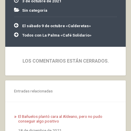
3 de octubre de 2021
el…
Sin categoría
Navegación
El sábado 9 de octubre «Calderetas»
de
entradas
Todos con La Palma «Café Solidario»
LOS COMENTARIOS ESTÁN CERRADOS.
Entradas relacionadas
El Bañuelos plantó cara al Aldeano, pero no pudo
conseguir algo positivo
Fecha
18 de diciembre de 2021