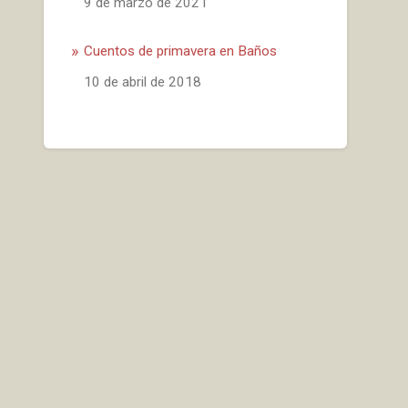
Fecha
9 de marzo de 2021
Cuentos de primavera en Baños
Fecha
10 de abril de 2018