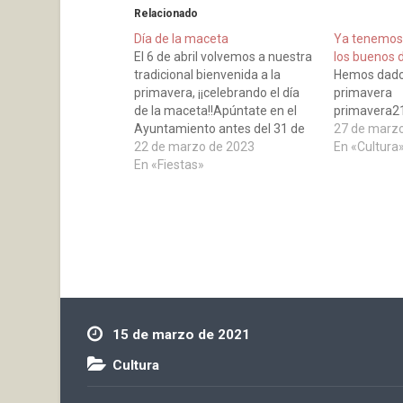
Relacionado
Día de la maceta
Ya tenemos 
El 6 de abril volvemos a nuestra
los buenos 
tradicional bienvenida a la
Hemos dado 
primavera, ¡¡celebrando el día
primavera
de la maceta!!Apúntate en el
primavera2
Ayuntamiento antes del 31 de
27 de marz
marzo. El 6 de abril a las 12:00
22 de marzo de 2023
En «Cultura
del mediodía vente al Parque de
En «Fiestas»
la Casa de Cultura, donde
tendrás maceta, planta, tierra…
Y así vestir nuestro…
15 de marzo de 2021
Cultura