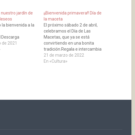
nuestro jardín de
¡¡Bienvenida primavera!! Día de
deseos
la maceta
la bienvenida a la
El próximo sábado 2 de abril,
celebramos el Día de Las
1Descarga
Macetas, que ya se está
o de 2021
convirtiendo en una bonita
»
tradición.Regala e intercambia
Macetas 12:00h Parque Casa
21 de marzo de 2022
de Cultura
En «Cultura»