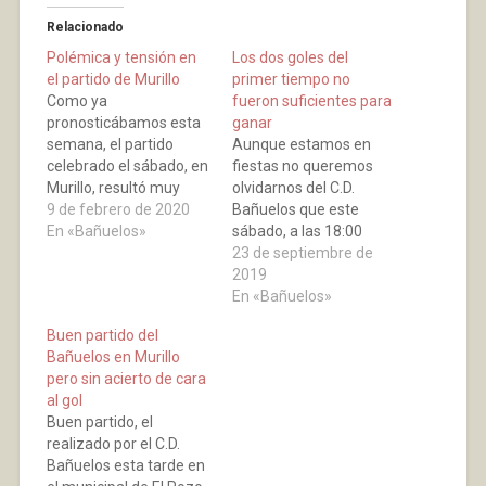
Relacionado
Polémica y tensión en
Los dos goles del
el partido de Murillo
primer tiempo no
Como ya
fueron suficientes para
pronosticábamos esta
ganar
semana, el partido
Aunque estamos en
celebrado el sábado, en
fiestas no queremos
Murillo, resultó muy
olvidarnos del C.D.
igualado y por lo que se
9 de febrero de 2020
Bañuelos que este
vio en el terreno de
En «Bañuelos»
sábado, a las 18:00
juego, debió terminar
horas, jugó en “El
23 de septiembre de
en tablas. El choque
Poste” contra el Rápid
2019
estuvo acompañado de
de Murillo. Nadie podía
En «Bañuelos»
unas dosis de polémica
imaginar, cuando
Buen partido del
y tensión, a partir de la
fuimos al descanso con
Bañuelos en Murillo
lesión del jugador del
un marcador de 2-0,
pero sin acierto de cara
Bañuelos,…
goles de Bangoura y
al gol
Fulgueira, que en una
Buen partido, el
segunda parte para
realizado por el C.D.
olvidar,…
Bañuelos esta tarde en