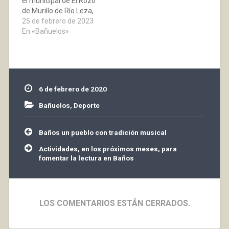
el municipal de El Rozo
de Murillo de Río Leza,
en el que mereció
25 de febrero de 2023
mucho más que el
En «Bañuelos»
Rapid, pero no
estuvimos acertados
de cara al gol. El equipo
hizo méritos para
marcar en varias
6 de febrero de 2020
llegadas al área local.…
Bañuelos
,
Deporte
Navegación
Baños un pueblo con tradición musical
de
entradas
Actividades, en los próximos meses, para
fomentar la lectura en Baños
LOS COMENTARIOS ESTÁN CERRADOS.