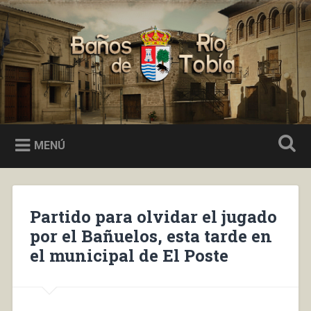
Saltar
al
Buscar
contenido
Baños de Río Tobía
MENÚ
Partido para olvidar el jugado
por el Bañuelos, esta tarde en
el municipal de El Poste