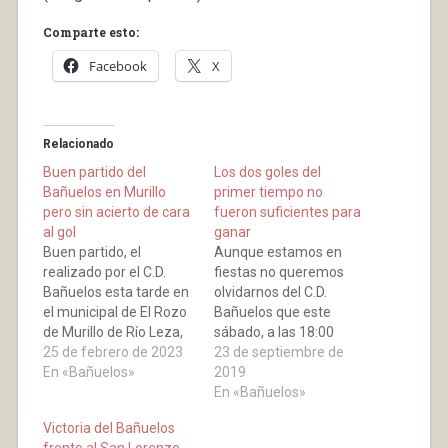
Comparte esto:
Facebook
X
Relacionado
Buen partido del
Los dos goles del
Bañuelos en Murillo
primer tiempo no
pero sin acierto de cara
fueron suficientes para
al gol
ganar
Buen partido, el
Aunque estamos en
realizado por el C.D.
fiestas no queremos
Bañuelos esta tarde en
olvidarnos del C.D.
el municipal de El Rozo
Bañuelos que este
de Murillo de Río Leza,
sábado, a las 18:00
en el que mereció
25 de febrero de 2023
horas, jugó en “El
23 de septiembre de
mucho más que el
En «Bañuelos»
Poste” contra el Rápid
2019
Rapid, pero no
de Murillo. Nadie podía
En «Bañuelos»
estuvimos acertados
imaginar, cuando
Victoria del Bañuelos
de cara al gol. El equipo
fuimos al descanso con