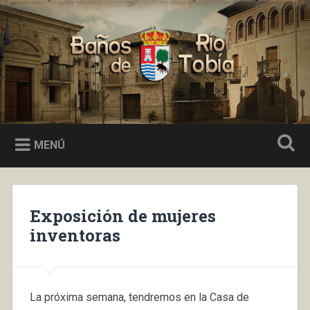
Saltar
al
Buscar
contenido
Baños de Río Tobía
MENÚ
Exposición de mujeres
inventoras
La próxima semana, tendremos en la Casa de