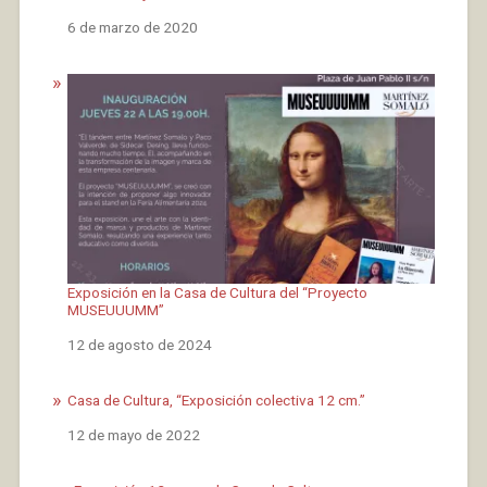
Fecha
6 de marzo de 2020
Exposición en la Casa de Cultura del “Proyecto
MUSEUUUMM”
Fecha
12 de agosto de 2024
Casa de Cultura, “Exposición colectiva 12 cm.”
Fecha
12 de mayo de 2022