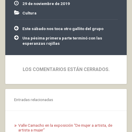
29 de noviembre de 2019
reducido supera los
400. Os invitamos a
Cultura
que…
Navegación
Este sábado nos toca otro gallito del grupo
de
entradas
Una pésima primera parte terminó con las
esperanzas rojillas
LOS COMENTARIOS ESTÁN CERRADOS.
Entradas relacionadas
Valle Camacho en la exposición “De mujer a artista, de
artista a mujer”