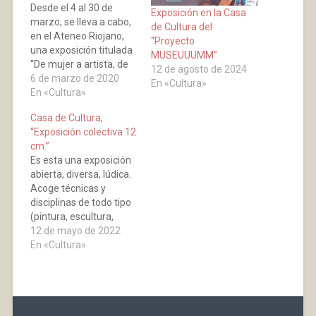
Desde el 4 al 30 de
Exposición en la Casa
marzo, se lleva a cabo,
de Cultura del
en el Ateneo Riojano,
“Proyecto
una exposición titulada
MUSEUUUMM”
“De mujer a artista, de
12 de agosto de 2024
artista a mujer”, en la
6 de marzo de 2020
En «Cultura»
que participa la bañeja
En «Cultura»
Valle Camacho, junto a
Casa de Cultura,
otras dos artistas,
“Exposición colectiva 12
Liliana Lima y Estíbaliz
cm.”
Biota. Esta se encuadra
Es esta una exposición
dentro del programa…
abierta, diversa, lúdica.
Acoge técnicas y
disciplinas de todo tipo
(pintura, escultura,
fotografía) y de variada
12 de mayo de 2022
procedencia y siempre
En «Cultura»
en pequeño tamaño,
pero gran calidad, en la
que el número de
artistas que exponen
sus obras de formato