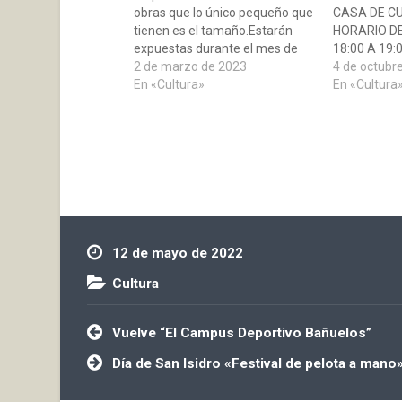
obras que lo único pequeño que
CASA DE C
tienen es el tamaño.Estarán
HORARIO DE 
expuestas durante el mes de
18:00 A 19:
marzo en el Salón de Actos de
2 de marzo de 2023
LA EXPOSIC
4 de octubr
La Casa de Cultura.Se podrán
En «Cultura»
DEFENSORA
En «Cultura
observar de lunes a viernes de
AMBIENTE"
11:00 a 12:00 y de 18:00 a 20:00
POR AMIGOS
TRAVÉS DE
CONCEREMO
LAS PERSO
QUE, PONIE
12 de mayo de 2022
Cultura
Navegación
Vuelve “El Campus Deportivo Bañuelos”
de
entradas
Día de San Isidro «Festival de pelota a mano