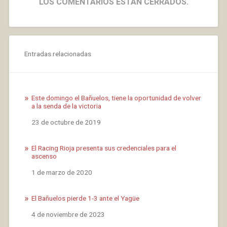
LOS COMENTARIOS ESTÁN CERRADOS.
Entradas relacionadas
Este domingo el Bañuelos, tiene la oportunidad de volver
a la senda de la victoria
Fecha
23 de octubre de 2019
El Racing Rioja presenta sus credenciales para el
ascenso
Fecha
1 de marzo de 2020
El Bañuelos pierde 1-3 ante el Yagüe
Fecha
4 de noviembre de 2023