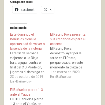
Comparte esto:
Facebook
X
Relacionado
Este domingo el
El Racing Rioja presenta
Bañuelos, tiene la
sus credenciales para el
oportunidad de volver a
ascenso
la senda de la victoria
El Racing Rioja
Este fin de semana
demostró, ayer por la
viajamos a La Rioja
tarde en El Poste,
baja, a jugar contra el
porque ocupa, en este
filial del C.D. Pradejón,
momento, la plaza de
jugamos el domingo en
líder en la Regional
1 de marzo de 2020
horario de mañana, a
23 de octubre de 2019
Preferente Riojana,
En «Bañuelos»
las 12:00 horas, en el
En «Bañuelos»
ganando y
Municipal pradejonero.
convenciendo con su
El Bañuelos pierde 1-3
El conjunto
juego. Comenzó muy
ante el Yagüe
champiñonero, se
pronto la cuenta para el
El C.D. Bañuelos pierde
encuentra en la parte
equipo logroñés con un
1-3 ante el Yagüe, en
baja de la clasificación
gol de Coelho a los 6