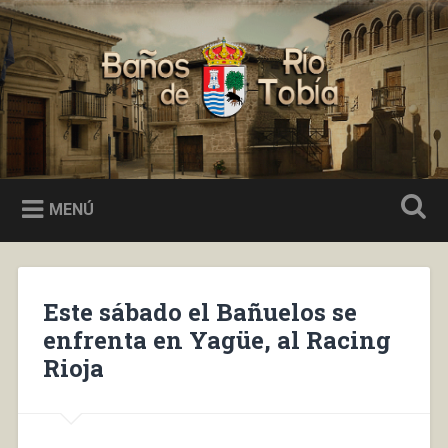
Saltar
al
Buscar
contenido
Baños de Río Tobía
MENÚ
Este sábado el Bañuelos se
enfrenta en Yagüe, al Racing
Rioja