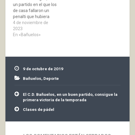
un partido en el que los
de la Regional
minutos, Martín…
de casa fallaron un
Preferente Riojana,
penalti que hubiera
solo…
puesto el empate en el
4 de noviembre de
luminoso, pero los
2023
locales a partir de ese
En «Bañuelos»
momento se fueron
diluyendo y la falta de
fuelle hizo que se
llegara con dicha…
9 de octubre de 2019
Bañuelos
,
Deporte
Navegación
El C.D. Bañuelos, en un buen partido, consigue la
de
primera victoria de la temporada
entradas
Clases de pádel