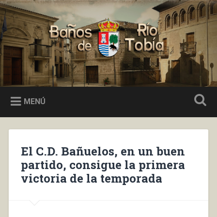
Saltar
al
Buscar
contenido
Baños de Río Tobía
MENÚ
El C.D. Bañuelos, en un buen
partido, consigue la primera
victoria de la temporada