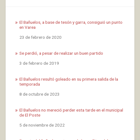
El Bañuelos, a base de tesón y garra, consiguió un punto
en Varea
Fecha
23 de febrero de 2020
Se perdió, a pesar de realizar un buen partido
Fecha
3 de febrero de 2019
El Bañuelos resultó goleado en su primera salida de la
temporada
Fecha
8 de octubre de 2023
El Bañuelos no mereció perder esta tarde en el municipal
de El Poste
Fecha
5 de noviembre de 2022