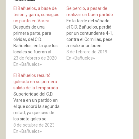
El Bañuelos, a base de
Se perdió, a pesar de
tesón y garra, consiguió
realizar un buen partido
un punto en Varea
En la tarde del sábado
Después de una
el C.D. Bañuelos, perdió
primera parte, para
por un contundente 4-1,
olvidar, del C.D.
contra el Comillas, pese
Bañuelos, en la que los
a realizar un buen
locales se fueron al
partido que no quedó
3 de febrero de 2019
descanso con una
23 de febrero de 2020
reflejado en el
En «Bañuelos»
ventaja de tres goles,
En «Bañuelos»
marcador. La primera
marcados por Mateo en
parte fue una lucha de
El Bañuelos resultó
el minuto 13’, y por Insa
tu a tu contra el líder, se
goleado en su primera
en el 22’ y el 23’. Los
llegaría al descanso en
salida de la temporada
rojillos salieron en el
tablas y sin…
Superioridad del C.D.
segundo tiempo a por…
Varea en un partido en
el que sobró la segunda
mitad, ya que seis de
los siete goles se
consiguieron en la
8 de octubre de 2023
primera parte. El Gol del
En «Bañuelos»
Bañuelos fue obra de