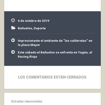
Dominique. C.D. Varea 6
C.D. Bañuelos 1
6 de octubre de 2019
Bañuelos
,
Deporte
Navegación
Impresionante el ambiente de “las calderetas” en
de
la plaza Mayor
entradas
Este sábado el Bañuelos se enfrenta en Yagüe, al
Racing Rioja
LOS COMENTARIOS ESTÁN CERRADOS.
Entradas relacionadas