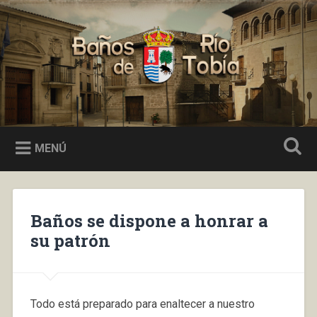
Saltar
al
Buscar
contenido
Baños de Río Tobía
MENÚ
Baños se dispone a honrar a
su patrón
Todo está preparado para enaltecer a nuestro