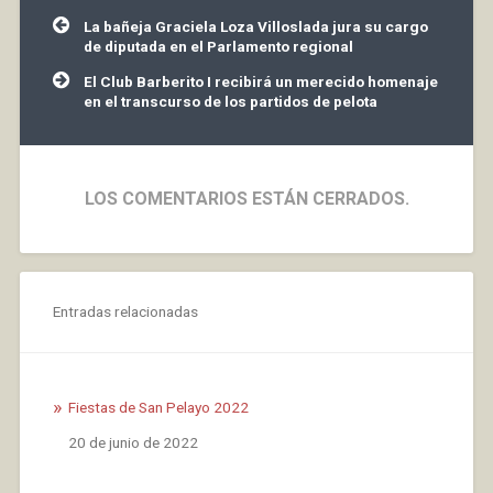
Navegación
La bañeja Graciela Loza Villoslada jura su cargo
de
de diputada en el Parlamento regional
entradas
El Club Barberito I recibirá un merecido homenaje
en el transcurso de los partidos de pelota
LOS COMENTARIOS ESTÁN CERRADOS.
Entradas relacionadas
Fiestas de San Pelayo 2022
Fecha
20 de junio de 2022