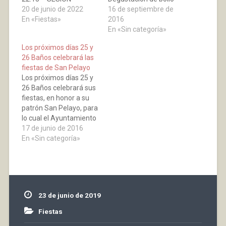
DE NOCHE DE 01:00 A
20 de junio de 2022
preñao de chorizo
16 de septiembre de
04:30DOMINGO 26 SAN
En «Fiestas»
“Martínez Somalo” en la
2016
PLELAYOORQUESTA
Plaza del Rosario
En «Sin categoría»
MARSELLA SESIÓN
ofrecida por la Peña
Los próximos días 25 y
DE VERMUT DE 13:30 A
Virgen de los Parrales.
26 Baños celebrará las
15:00 SESIÓN DE
12,00 h- En el
fiestas de San Pelayo
TARDE DE 20:30 A
Ayuntamiento
Los próximos días 25 y
22:30 PARTIDOS DE
imposición del pañuelo
26 Baños celebrará sus
PELOTA: 17:30 H.
de fiestas a los nacidos
fiestas, en honor a su
FRONTÓN SAN ISIDRO (
desde las últimas
patrón San Pelayo, para
EL HORARIO…
fiestas.…
lo cual el Ayuntamiento
a organizado una serie
17 de junio de 2016
de actos. El sábado día
En «Sin categoría»
25 PLAZA MAYOR
12:30 Simultáneas de
ajedrez 20 tableros
Inscripciones:
festejos@ayunbrt.es
23 de junio de 2019
ajedrez.najera@gmail.c
om En el mismo lugar
Fiestas
hasta el inicio…