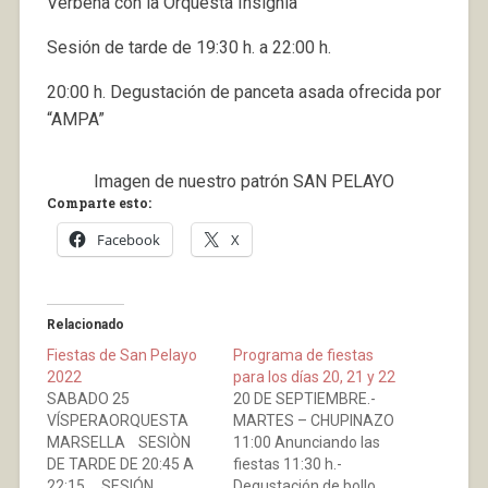
Verbena con la Orquesta Insignia
Sesión de tarde de 19:30 h. a 22:00 h.
20:00 h. Degustación de panceta asada ofrecida por
“AMPA”
Imagen de nuestro patrón SAN PELAYO
Comparte esto:
Facebook
X
Relacionado
Fiestas de San Pelayo
Programa de fiestas
2022
para los días 20, 21 y 22
SABADO 25
20 DE SEPTIEMBRE.-
VÍSPERAORQUESTA
MARTES – CHUPINAZO
MARSELLA SESIÒN
11:00 Anunciando las
DE TARDE DE 20:45 A
fiestas 11:30 h.-
22:15 SESIÓN
Degustación de bollo