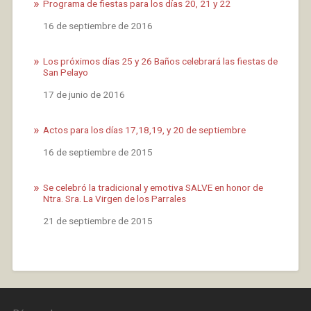
Programa de fiestas para los días 20, 21 y 22
Fecha
16 de septiembre de 2016
Los próximos días 25 y 26 Baños celebrará las fiestas de
San Pelayo
Fecha
17 de junio de 2016
Actos para los días 17,18,19, y 20 de septiembre
Fecha
16 de septiembre de 2015
Se celebró la tradicional y emotiva SALVE en honor de
Ntra. Sra. La Virgen de los Parrales
Fecha
21 de septiembre de 2015