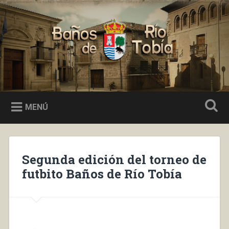
Saltar
al
Buscar
contenido
Baños de Río Tobía
MENÚ
Segunda edición del torneo de
futbito Baños de Río Tobía