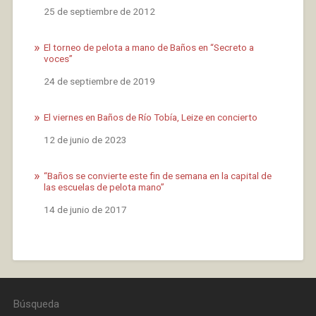
Fecha
25 de septiembre de 2012
El torneo de pelota a mano de Baños en “Secreto a
voces”
Fecha
24 de septiembre de 2019
El viernes en Baños de Río Tobía, Leize en concierto
Fecha
12 de junio de 2023
“Baños se convierte este fin de semana en la capital de
las escuelas de pelota mano”
Fecha
14 de junio de 2017
Búsqueda