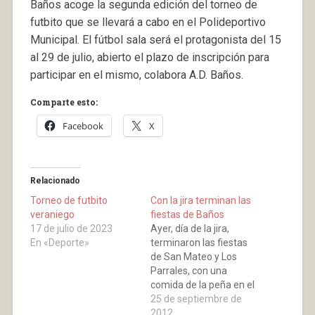
Baños acoge la segunda edición del torneo de
futbito que se llevará a cabo en el Polideportivo
Municipal. El fútbol sala será el protagonista del 15
al 29 de julio, abierto el plazo de inscripción para
participar en el mismo, colabora A.D. Baños.
Comparte esto:
Facebook
X
Relacionado
Torneo de futbito
Con la jira terminan las
veraniego
fiestas de Baños
17 de julio de 2023
Ayer, día de la jira,
En «Deporte»
terminaron las fiestas
de San Mateo y Los
Parrales, con una
comida de la peña en el
frontón San Isidro, una
25 de septiembre de
degustación de lomo
2012