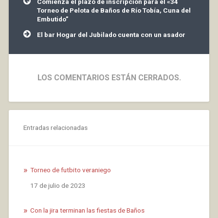
Comienza el plazo de inscripción para el «34
de
Torneo de Pelota de Baños de Río Tobía, Cuna del
entradas
Embutido”
El bar Hogar del Jubilado cuenta con un asador
LOS COMENTARIOS ESTÁN CERRADOS.
Entradas relacionadas
Torneo de futbito veraniego
Fecha
17 de julio de 2023
Con la jira terminan las fiestas de Baños