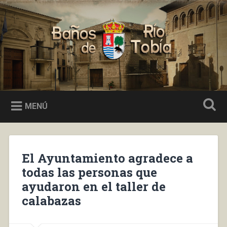
Saltar
al
Buscar
contenido
Baños de Río Tobía
MENÚ
El Ayuntamiento agradece a
todas las personas que
ayudaron en el taller de
calabazas