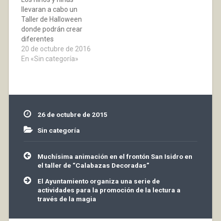
celebrará el día 24 de
menores de 4 años
llevaran a cabo un
octubre de las…
debían…
Taller de Halloween
donde podrán crear
diferentes
manualidades como un
20 de octubre de 2016
fantasma terrorífico
En «Sin categoría»
con rollos de papel
higiénico, una calabaza
flotante con un globo
naranja o un
murciélago maligno
26 de octubre de 2015
para colgar en su
habitación. Estimularan
Sin categoría
su imaginación y
capacidad creativa en
Navegación
Muchísima animación en el frontón San Isidro en
torno al…
de
el taller de “Calabazas Decoradas”
entradas
El Ayuntamiento organiza una serie de
actividades para la promoción de la lectura a
través de la magia