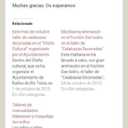
Muchas gracias. Os esperamos
Relacionado
Este mes de octubre
Muchísima animación
taller de calabazas
en el frontón San Isidro
decoradas en el “Otoño
en el taller de
Cultural” organizado
“Calabazas Decoradas”
por el Ayuntamiento
Esta mañana se ha
Dentro del Otoño
llevado a cabo, con gran
cultural, que va ha
animación en el frontón
organizar el
San Isidro, el taller de
Ayuntamiento de
“Calabazas Decoradas”,
Baños de Río Tobia, se
una de las muchas
24 de octubre de 2015
va a llevar a cabo este
1 de octubre de 2015
actividades, dentro del
En «Sin categoría»
mes de octubre un
En «Sin categoría»
Otoño Cultural, que
taller de “calabazas
esta realizando el
Talleres de
decoradas”. Este taller
Ayuntamiento.
manualidades
consiste en vaciar
Recordemos que
Halloween y maquillaje
calabazas y decorarlas
podían participar niños
terrorífico
de mil formas, se
a partir de 3 años, los
Los niños y niñas