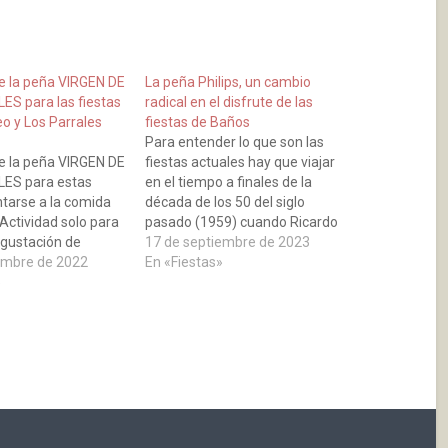
 la peña VIRGEN DE
La peña Philips, un cambio
S para las fiestas
radical en el disfrute de las
o y Los Parrales
fiestas de Baños
Para entender lo que son las
 la peña VIRGEN DE
fiestas actuales hay que viajar
ES para estas
en el tiempo a finales de la
ntarse a la comida
década de los 50 del siglo
Actividad solo para
pasado (1959) cuando Ricardo
egustación de
Gutiérrez Barco natural de
17 de septiembre de 2023
 chorizo (Patatas a
embre de 2022
Calahorra y casado en Baños, al
En «Fiestas»
el día 20 de
»
cual queremos rendir un
 Ofrenda Floral día
pequeño homenaje desde
eo
nuestra página y confiamos
que…