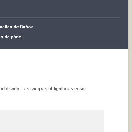
 calles de Baños
as de pádel
publicada.
Los campos obligatorios están