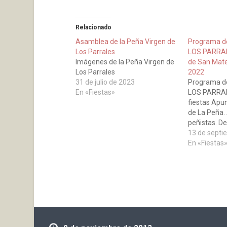
Relacionado
Asamblea de la Peña Virgen de
Programa de
Los Parrales
LOS PARRALE
Imágenes de la Peña Virgen de
de San Mate
Los Parrales
2022
31 de julio de 2023
Programa de
En «Fiestas»
LOS PARRAL
fiestas Apu
de La Peña. 
peñistas. D
patatas con
13 de septi
La Riojana) 
En «Fiestas
septiembre y
21 San Mat