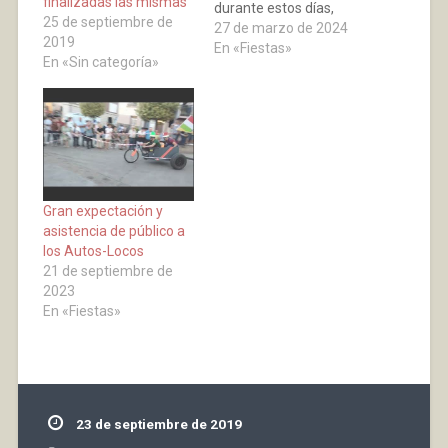
finalizadas las mismas
durante estos días,
25 de septiembre de
alguna de ellas
27 de marzo de 2024
2019
perduran: LOS
En «Fiestas»
En «Sin categoría»
MATRACOS Hay una
antigua tradición, en la
Iglesia Católica, por la
cual las campanas
enmudecen durante los
días centrales de la
Semana Santa, en
cambio, el uso…
Gran expectación y
asistencia de público a
los Autos-Locos
21 de septiembre de
2023
En «Fiestas»
23 de septiembre de 2019