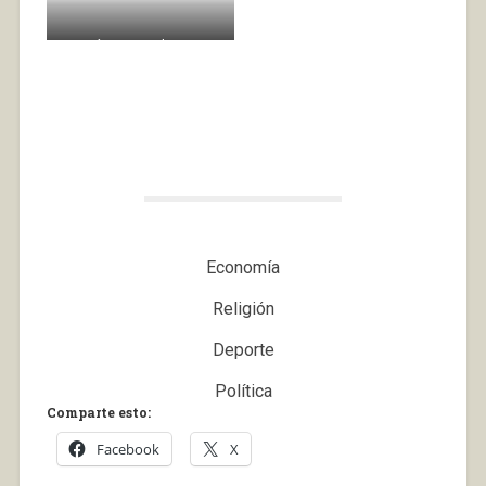
conseguidos por el Club.
Martínez Somalo y Don
Miguel bendiciendo el
frontón.
Economía
Religión
Deporte
Política
Comparte esto:
Facebook
X