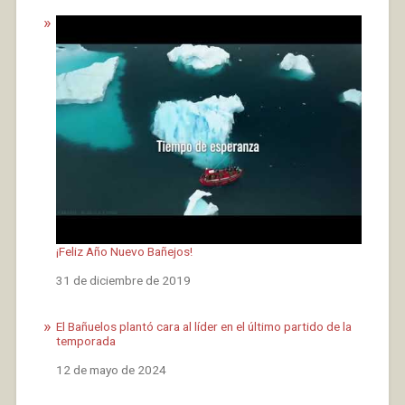
¡Feliz Año Nuevo Bañejos!
Fecha
31 de diciembre de 2019
El Bañuelos plantó cara al líder en el último partido de la
temporada
Fecha
12 de mayo de 2024