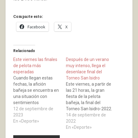
Comparte esto:
Facebook
X
Relacionado
Este viernes las finales
Después de un verano
de pelota más
muy intenso, llega el
esperadas
desenlace final del
Cuando llegan estas
Torneo San Isidro
fechas, la afición
Este viernes, a partir de
bañeja se encuentra en
las 21 horas, la gran
una situación con
fiesta de la pelota
sentimientos
bañeja, la final del
encontrados, por una
12 de septiembre de
Torneo San Isidro-2022.
parte, la alegría de que
2023
Una velada nocturna en
14 de septiembre de
llegan unas finales muy
En «Deporte»
la que la pelota estará
2022
esperadas y por otra la
más viva que nunca, tal
En «Deporte»
tristeza de que se
como determina el