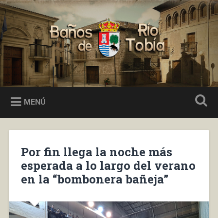
Saltar
al
Buscar
contenido
Baños de Río Tobía
MENÚ
Por fin llega la noche más
esperada a lo largo del verano
en la “bombonera bañeja”