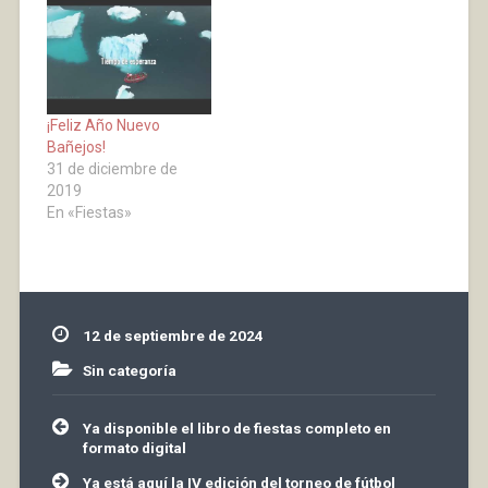
terminan las veladas de
lema del viejo frontón.
pelota y con ello
también se nos escapa
el verano, esta…
¡Feliz Año Nuevo
Bañejos!
31 de diciembre de
2019
En «Fiestas»
12 de septiembre de 2024
Sin categoría
Navegación
Ya disponible el libro de fiestas completo en
de
formato digital
entradas
Ya está aquí la IV edición del torneo de fútbol