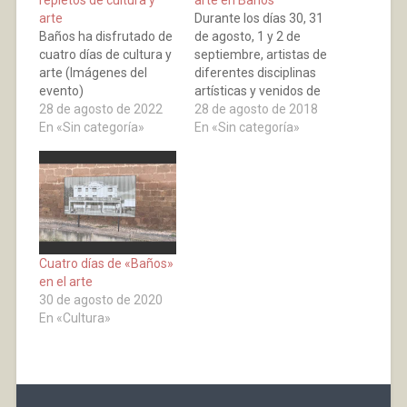
repletos de cultura y
arte en Baños
arte
Durante los días 30, 31
Baños ha disfrutado de
de agosto, 1 y 2 de
cuatro días de cultura y
septiembre, artistas de
arte (Imágenes del
diferentes disciplinas
evento)
artísticas y venidos de
28 de agosto de 2022
diversos lugares,
28 de agosto de 2018
En «Sin categoría»
trabajarán, convivirán y
En «Sin categoría»
explicaran
directamente a los
visitantes el desarrollo
de sus trabajos. En esta
edición de Bañarte se
apuesta por la
formación de jóvenes
Cuatro días de «Baños»
voluntarios que
en el arte
apoyan…
30 de agosto de 2020
En «Cultura»