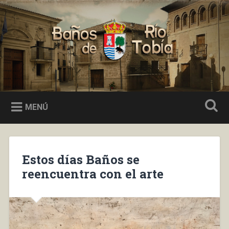
Saltar
al
Buscar
contenido
Baños de Río Tobía
MENÚ
Estos días Baños se
reencuentra con el arte