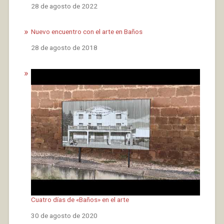
Fecha
28 de agosto de 2022
Nuevo encuentro con el arte en Baños
Fecha
28 de agosto de 2018
Cuatro días de «Baños» en el arte
Fecha
30 de agosto de 2020