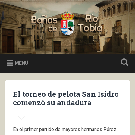
Saltar
al
Buscar
contenido
Baños de Río Tobía
MENÚ
El torneo de pelota San Isidro
comenzó su andadura
En el primer partido de mayores hermanos Pérez