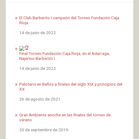
El Club Barberito I campeón del Torneo Fundación Caja
Rioja
Fecha
14 de junio de 2022
Final Torneo Fundación Caja Rioja, en el Adarraga,
Najerino-Barberito I
Fecha
14 de junio de 2022
Pelotaris en Baños a finales del siglo XIX y principios del
XX
Fecha
26 de agosto de 2021
Gran Ambiente anoche en las finales del torneo de
verano
Fecha
20 de septiembre de 2019