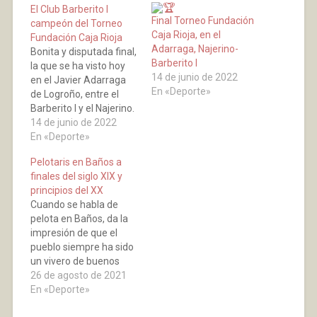
El Club Barberito I
Final Torneo Fundación
campeón del Torneo
Caja Rioja, en el
Fundación Caja Rioja
Adarraga, Najerino-
Bonita y disputada final,
Barberito I
la que se ha visto hoy
14 de junio de 2022
en el Javier Adarraga
En «Deporte»
de Logroño, entre el
Barberito I y el Najerino.
Se ha llegado al último
14 de junio de 2022
partido en el que los de
En «Deporte»
Baños necesitaban
Pelotaris en Baños a
llegar a cinco tantos y lo
finales del siglo XIX y
han conseguido e
principios del XX
incluso han podido
Cuando se habla de
ganarlo, quedando…
pelota en Baños, da la
impresión de que el
pueblo siempre ha sido
un vivero de buenos
pelotaris. Lo que nos ha
26 de agosto de 2021
llevado a investigar, si
En «Deporte»
en la época que