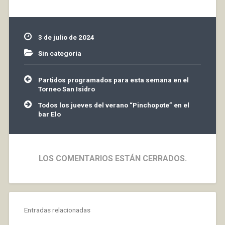
estamos analizando
teníamos también
magníficos jugadores,
como los que hubo
3 de julio de 2024
desde la segunda mitad
del siglo…
Sin categoría
Navegación
Partidos programados para esta semana en el
de
Torneo San Isidro
entradas
Todos los jueves del verano “Pinchopote” en el
bar Elo
LOS COMENTARIOS ESTÁN CERRADOS.
Entradas relacionadas