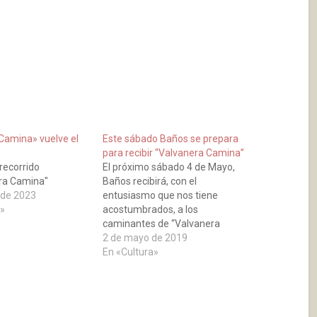
Camina» vuelve el
Este sábado Baños se prepara
para recibir “Valvanera Camina”
 recorrido
El próximo sábado 4 de Mayo,
ra Camina"
Baños recibirá, con el
 de 2023
entusiasmo que nos tiene
»
acostumbrados, a los
caminantes de “Valvanera
Camina”, una nueva cita con la
2 de mayo de 2019
patrona de La Rioja, 63
En «Cultura»
kilómetros de marcha que
combinan el aspecto
espiritual,religioso, cultural y
turístico