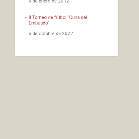
Fecha
6 de enero de 2012
II Torneo de fútbol “Cuna del
Embutido”
Fecha
6 de octubre de 2022