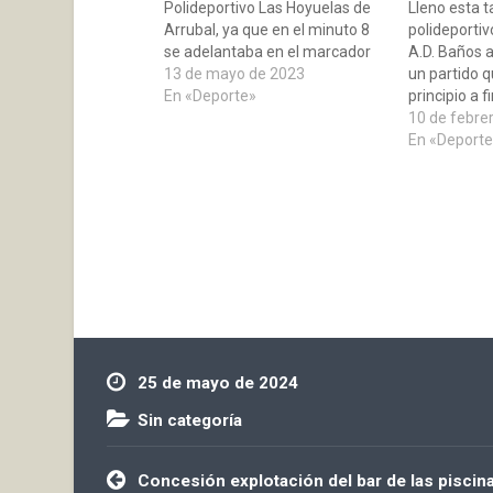
Polideportivo Las Hoyuelas de
Lleno esta t
Arrubal, ya que en el minuto 8
polideportiv
se adelantaba en el marcador
A.D. Baños a
con un tanto de Magaña, los
13 de mayo de 2023
un partido q
locales comenzaron a presionar
En «Deporte»
principio a f
y lograron dar la vuelta al
la clasificac
10 de febre
casillero llegando al descanso
segunda vue
En «Deporte
con una diferencia de…
la parte alta
tantos de…
25 de mayo de 2024
Sin categoría
Navegación
Concesión explotación del bar de las piscin