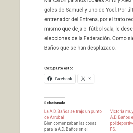
Marcaron para los locales Aritz y Alex 
goles de Samuel y uno de Yoel. Por úl
entrenador del Entrena, por el trato r
mismo que deja el fútbol sala, le des
elecciones de la Federación. Como sie
Baños que se han desplazado.
Comparte esto:
Facebook
X
Relacionado
La A.D. Baños se trajo un punto
Victoria muy
de Arrubal
A.D. Baños e
Bien comenzaban las cosas
polideportiv
para la A.D. Baños en el
F.S.