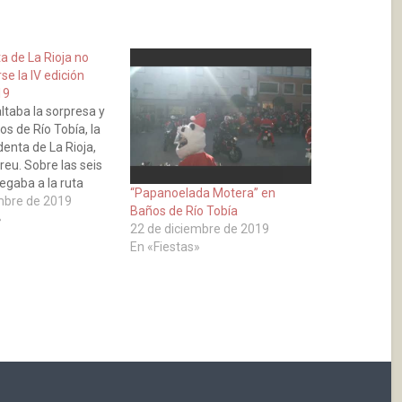
a de La Rioja no
se la IV edición
19
ltaba la sorpresa y
os de Río Tobía, la
enta de La Rioja,
eu. Sobre las seis
legaba a la ruta
“Papanoelada Motera” en
9, en una de sus
mbre de 2019
Baños de Río Tobía
lidas desde su
»
22 de diciembre de 2019
o, recorriendo el
En «Fiestas»
stablecido para este
do con cada uno…