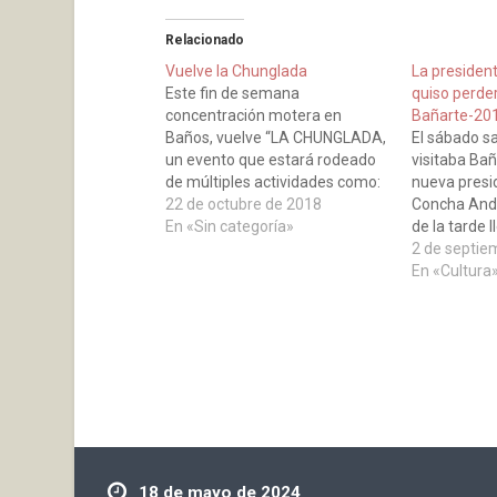
Relacionado
Vuelve la Chunglada
La president
Este fin de semana
quiso perder
concentración motera en
Bañarte-20
Baños, vuelve “LA CHUNGLADA,
El sábado sa
un evento que estará rodeado
visitaba Bañ
de múltiples actividades como:
nueva presid
conciertos de Rock, pinchopote
22 de octubre de 2018
Concha Andr
motero, cena, ruta con
En «Sin categoría»
de la tarde l
almuerzo, visita a bodega,
Bañarte-201
2 de septie
comida, sorteos y mucho mas.
primeras sa
En «Cultura
¡No te lo pierdas te esperamos!
nombramient
itinerario e
año, hablan
18 de mayo de 2024