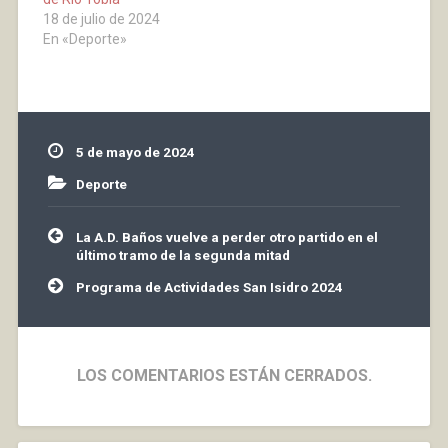
emocionante donde los
18 de julio de 2024
pilotos demostrarán su
En «Deporte»
pericia al superar
obstáculos
impresionantes. Una
exhibición llena de…
5 de mayo de 2024
Deporte
Navegación
La A.D. Baños vuelve a perder otro partido en el
de
último tramo de la segunda mitad
entradas
Programa de Actividades San Isidro 2024
LOS COMENTARIOS ESTÁN CERRADOS.