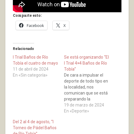
Comparte esto:
Facebook
X
Relacionado
I Trial Baños de Río
Se está organizando “El
Tobía el cuatro de mayo
I Trial 4×4 Baños de Río
11 de abril de 2024
Tobía”
En «Sin categoría»
De cara a impulsar el
deporte de todo tipo en
la localidad, nos
comunican que se está
preparando la
organización de “El I
19 de marzo de 2024
Trial 4x4 Baños de Río
En «Deporte»
Tobía”. Este evento
Del 2 al 4 de agosto, “I
promete ser un
Torneo de Pádel Baños
espectáculo
de Río Tobía”