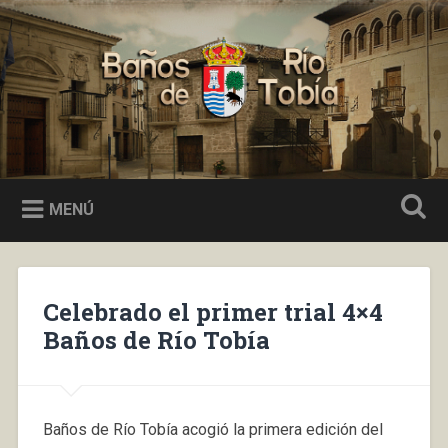
Saltar
al
Buscar
contenido
Baños de Río Tobía
MENÚ
​Celebrado el primer trial 4×4
Baños de Río Tobía
Baños de Río Tobía acogió la primera edición del