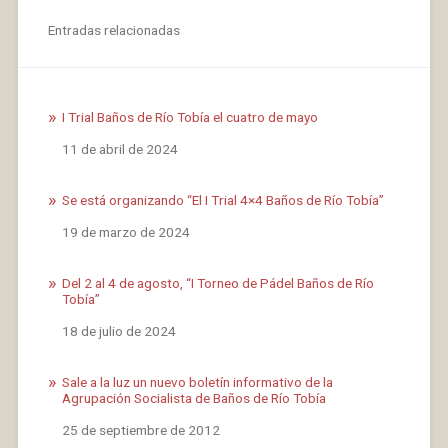
Entradas relacionadas
I Trial Baños de Río Tobía el cuatro de mayo
Fecha
11 de abril de 2024
Se está organizando “El I Trial 4×4 Baños de Río Tobía”
Fecha
19 de marzo de 2024
Del 2 al 4 de agosto, “I Torneo de Pádel Baños de Río
Tobía”
Fecha
18 de julio de 2024
Sale a la luz un nuevo boletín informativo de la
Agrupación Socialista de Baños de Río Tobía
Fecha
25 de septiembre de 2012