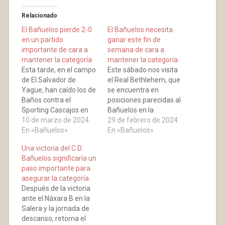
Relacionado
El Bañuelos pierde 2-0
El Bañuelos necesita
en un partido
ganar este fin de
importante de cara a
semana de cara a
mantener la categoría
mantener la categoría
Esta tarde, en el campo
Este sábado nos visita
de El Salvador de
el Real Bethlehem, que
Yague, han caído los de
se encuentra en
Baños contra el
posiciones parecidas al
Sporting Cascajos en
Bañuelos en la
una de las varias finales
10 de marzo de 2024
clasificación. Es uno de
29 de febrero de 2024
a las que se va a
En «Bañuelos»
los conjuntos con los
En «Bañuelos»
enfrentar de aquí a final
que nos vamos a jugar
Una victoria del C.D.
de liga de cara a
la permanencia, la
Bañuelos significaría un
mantener la categoría.
victoria supondría un
paso importante para
Los dos goles locales
paso adelante para
asegurar la categoría
fueron marcados…
mantenernos en esta
Después de la victoria
categoría. Se fundó
ante el Náxara B en la
hace tres años con
Salera y la jornada de
vestimenta…
descanso, retorna el