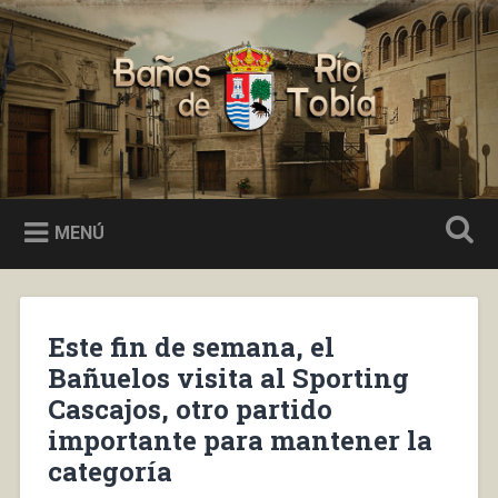
Saltar
al
Buscar
contenido
Baños de Río Tobía
MENÚ
Este fin de semana, el
Bañuelos visita al Sporting
Cascajos, otro partido
importante para mantener la
categoría