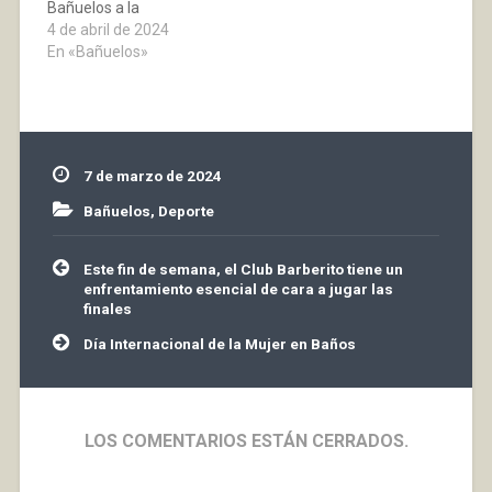
Bañuelos a la
competición. Este fin de
4 de abril de 2024
semana juega en su
En «Bañuelos»
feudo contra el
Calasancio que se
encuentra a dos puntos
del conjunto bañejo en
la clasificación, ni que
7 de marzo de 2024
decir tiene que…
Bañuelos
,
Deporte
Navegación
Este fin de semana, el Club Barberito tiene un
de
enfrentamiento esencial de cara a jugar las
entradas
finales
Día Internacional de la Mujer en Baños
LOS COMENTARIOS ESTÁN CERRADOS.