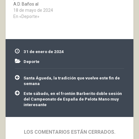
A.D. Baños al
polideportivo municipal
18 de mayo de 2024
a jugar con el Vianés. A
En «Deporte»
partir de esto, lo crucial
era agradar al público y
dejar un buen gusto de
boca a los aficionados
en el último partido de
31 de enero de 2024
liga…
Deporte
Navegación
Santa Águeda, la tradición que vuelve este fin de
de
semana
entradas
Este sábado, en el frontón Barberito doble sesión
del Campeonato de España de Pelota Mano muy
interesante
LOS COMENTARIOS ESTÁN CERRADOS.