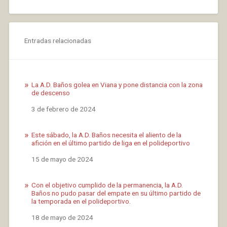
Entradas relacionadas
La A.D. Baños golea en Viana y pone distancia con la zona
de descenso
Fecha
3 de febrero de 2024
Este sábado, la A.D. Baños necesita el aliento de la
afición en el último partido de liga en el polideportivo
Fecha
15 de mayo de 2024
Con el objetivo cumplido de la permanencia, la A.D.
Baños no pudo pasar del empate en su último partido de
la temporada en el polideportivo.
Fecha
18 de mayo de 2024