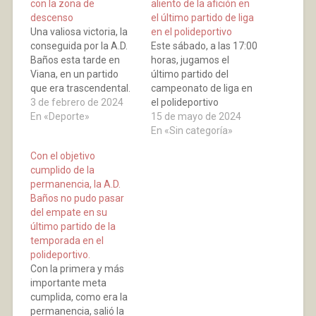
con la zona de
aliento de la afición en
descenso
el último partido de liga
Una valiosa victoria, la
en el polideportivo
conseguida por la A.D.
Este sábado, a las 17:00
Baños esta tarde en
horas, jugamos el
Viana, en un partido
último partido del
que era trascendental.
campeonato de liga en
Gran juego el realizado
3 de febrero de 2024
el polideportivo
por los jugadores
En «Deporte»
municipal. Encuentro
15 de mayo de 2024
bañejos en un
muy interesante para la
En «Sin categoría»
encuentro muy
A.D. Baños que se
Con el objetivo
trabajado, un diez para
enfrenta al Vianés
cumplido de la
todos y en especial a
equipo que se
permanencia, la A.D.
nuestro portero Carlos
encuentra por debajo
Baños no pudo pasar
Fulgueira que podemos
de nosotros en la
del empate en su
catalogar como jugador
clasificación y tenemos
último partido de la
más…
la posibilidad de volver
temporada en el
a la senda…
polideportivo.
Con la primera y más
importante meta
cumplida, como era la
permanencia, salió la