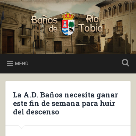
Saltar
al
Buscar
contenido
Baños de Río Tobía
MENÚ
La A.D. Baños necesita ganar
este fin de semana para huir
del descenso