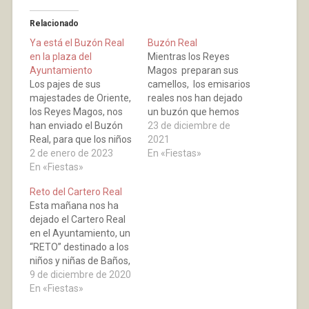
Relacionado
Ya está el Buzón Real
Buzón Real
en la plaza del
Mientras los Reyes
Ayuntamiento
Magos preparan sus
Los pajes de sus
camellos, los emisarios
majestades de Oriente,
reales nos han dejado
los Reyes Magos, nos
un buzón que hemos
han enviado el Buzón
colocado en la puerta
23 de diciembre de
Real, para que los niños
del
2021
y niñas de Baños, que lo
2 de enero de 2023
Ayuntamiento, donde
En «Fiestas»
deseen, puedan
En «Fiestas»
depositar nuestras
depositar sus cartas
cartas, para que nadie
Reto del Cartero Real
para los Reyes Magos,
quede sin sus ilusiones
Esta mañana nos ha
en este buzón ubicado
satisfechas.
dejado el Cartero Real
en de la plaza del
en el Ayuntamiento, un
Ayuntamiento hasta el
“RETO” destinado a los
próximo 4 de…
niños y niñas de Baños,
para que encuentren el
9 de diciembre de 2020
Buzón Real donde
En «Fiestas»
entregar sus cartas a