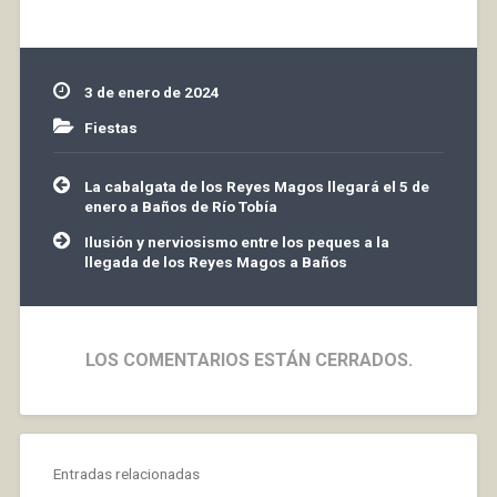
los Reyes Magos. En
este juego, por medio
de la lectura de Códigos
QR que los Reyes ha…
3 de enero de 2024
Fiestas
Navegación
La cabalgata de los Reyes Magos llegará el 5 de
de
enero a Baños de Río Tobía
entradas
Ilusión y nerviosismo entre los peques a la
llegada de los Reyes Magos a Baños
LOS COMENTARIOS ESTÁN CERRADOS.
Entradas relacionadas