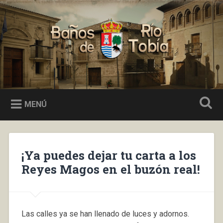
Saltar
al
Buscar
contenido
Baños de Río Tobía
MENÚ
¡Ya puedes dejar tu carta a los
Reyes Magos en el buzón real!
Las calles ya se han llenado de luces y adornos.