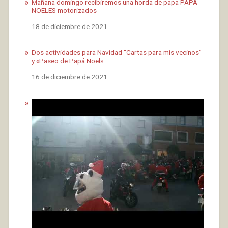
Mañana domingo recibiremos una horda de papa PAPA
NOELES motorizados
Fecha
18 de diciembre de 2021
Dos actividades para Navidad “Cartas para mis vecinos”
y «Paseo de Papá Noel»
Fecha
16 de diciembre de 2021