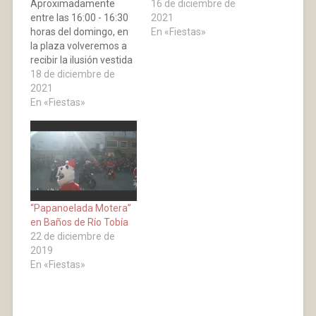
Aproximadamente
16 de diciembre de
entre las 16:00 - 16:30
2021
horas del domingo, en
En «Fiestas»
la plaza volveremos a
recibir la ilusión vestida
de Papá Noel
18 de diciembre de
motorizado para
2021
disfrute de niños y no
En «Fiestas»
tan niños.
“Papanoelada Motera”
en Baños de Río Tobía
22 de diciembre de
2019
En «Fiestas»