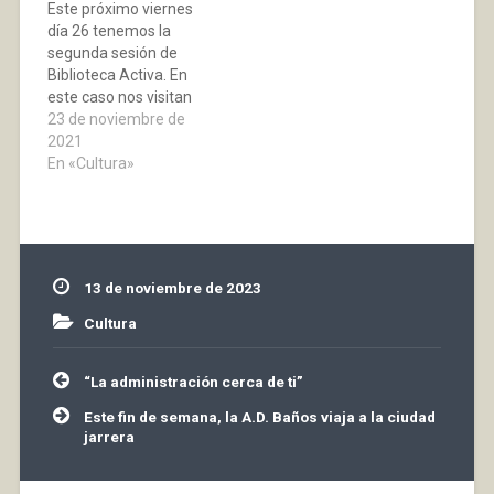
Este próximo viernes
Iregua (La Rioja) en
día 26 tenemos la
1973. Apasionado de la
segunda sesión de
música, desde
Biblioteca Activa. En
adolescente ha militado
este caso nos visitan
en varias bandas…
tres escritoras de
23 de noviembre de
novela negra escrita
2021
y/o ambientada en La
En «Cultura»
Rioja. Incluso en una de
ellas nuestro pueblo
adquiere una presencia
notable .
13 de noviembre de 2023
Cultura
Navegación
“La administración cerca de ti”
de
entradas
Este fin de semana, la A.D. Baños viaja a la ciudad
jarrera