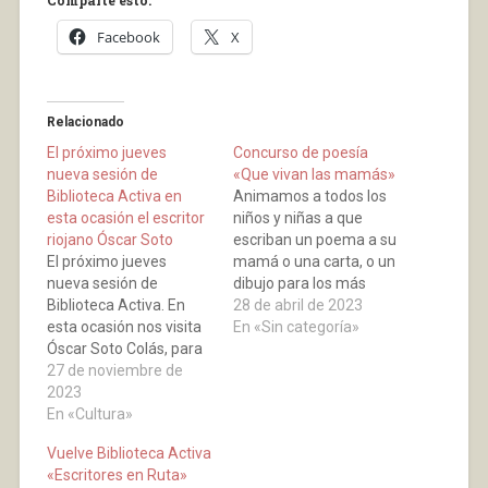
Comparte esto:
Facebook
X
Relacionado
El próximo jueves
Concurso de poesía
nueva sesión de
«Que vivan las mamás»
Biblioteca Activa en
Animamos a todos los
esta ocasión el escritor
niños y niñas a que
riojano Óscar Soto
escriban un poema a su
El próximo jueves
mamá o una carta, o un
nueva sesión de
dibujo para los más
Biblioteca Activa. En
peques y que antes del
28 de abril de 2023
esta ocasión nos visita
día 3 de mayo lo lleven
En «Sin categoría»
Óscar Soto Colás, para
a la biblioteca indicando
hablar sobre su última
27 de noviembre de
su nombre y el de su
novela, "Rojo
2023
mamá.El domingo 7 de
Veneciano". Os
En «Cultura»
mayo nos…
esperamos lectores.
Vuelve Biblioteca Activa
Óscar Soto Colás nació
«Escritores en Ruta»
en Villamediana de