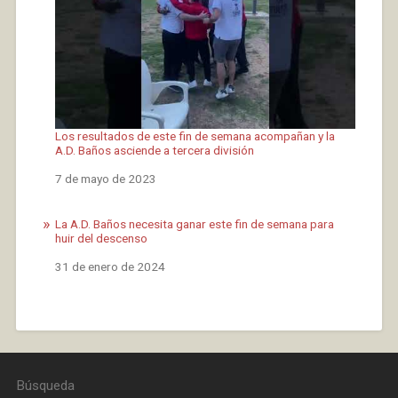
Los resultados de este fin de semana acompañan y la
A.D. Baños asciende a tercera división
Fecha
7 de mayo de 2023
La A.D. Baños necesita ganar este fin de semana para
huir del descenso
Fecha
31 de enero de 2024
Búsqueda