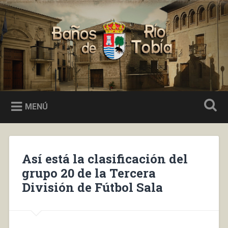
Saltar
al
Buscar
contenido
Baños de Río Tobía
MENÚ
Así está la clasificación del
grupo 20 de la Tercera
División de Fútbol Sala