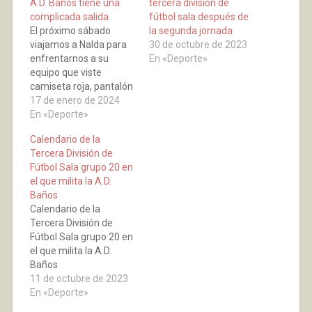
A.D. Baños tiene una
tercera división de
complicada salida
fútbol sala después de
El próximo sábado
la segunda jornada
viajamos a Nalda para
30 de octubre de 2023
enfrentarnos a su
En «Deporte»
equipo que viste
camiseta roja, pantalón
negro y medias negras.
17 de enero de 2024
Este conjunto es un
En «Deporte»
clásico del fútbol sala
Calendario de la
riojano. En la
Tercera División de
temporada 2016/2017
Fútbol Sala grupo 20 en
logró el ascenso desde
el que milita la A.D.
la Tercera División tras
Baños
una competición
Calendario de la
espectacular, quedando
Tercera División de
delante de equipos con
Fútbol Sala grupo 20 en
muchísimo…
el que milita la A.D.
Baños
11 de octubre de 2023
En «Deporte»