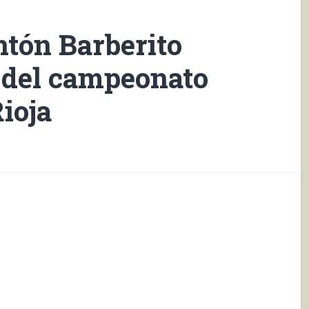
ontón Barberito
a del campeonato
Rioja