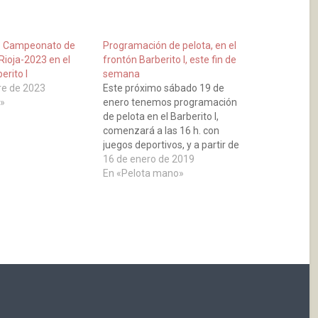
o Campeonato de
Programación de pelota, en el
Rioja-2023 en el
frontón Barberito I, este fin de
erito I
semana
re de 2023
Este próximo sábado 19 de
»
enero tenemos programación
de pelota en el Barberito I,
comenzará a las 16 h. con
juegos deportivos, y a partir de
las 18 h. campeonato de
16 de enero de 2019
España de Clubs de 1ª
En «Pelota mano»
categoría, “Barberito I” contra
“Paladín” de Salamanca, en su
primera jornada y de 2ª…