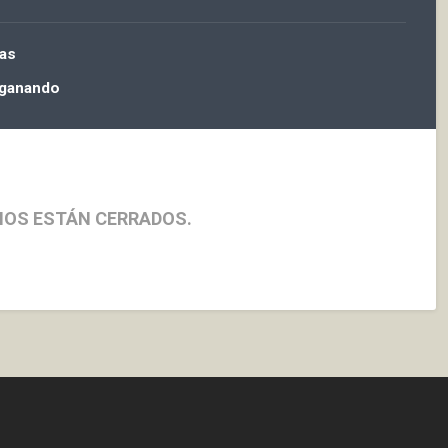
tas
 ganando
IOS ESTÁN CERRADOS.