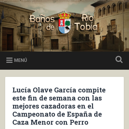
Saltar
al
Buscar
contenido
Baños de Río Tobía
MENÚ
Lucía Olave García compite
este fin de semana con las
mejores cazadoras en el
Campeonato de España de
Caza Menor con Perro