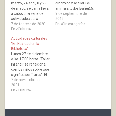
marzo, 24 abril, 8 y 29
dinámico y actual. Se
de mayo; se van a llevar
anima a todos Bañej@s
a cabo, una serie de
a que acudan a la plaza
9 de septiembre de
actividades para
el sábado 12 de
2015
fomentar la lectura con
7 de febrero de 2020
septiembre a las 13:30
En «Sin categoría»
el título de “Perros y
En «Cultura»
horas para realizar la
Letras”. Durante las
foto del concurso del
Actividades culturales
mismas los peques
periódico La Rioja “MI
“En Navidad en la
leerán cuentos a ese
PUEBLO ES EL MEJOR”
Biblioteca”
amigo tan especial que
y…
Lunes 27 de diciembre,
suele ser…
a las 17:00 horas “Taller
Infantil” se reflexiona
con los niños sobre qué
significa ser “raros”. El
objetivo principal es
7 de noviembre de
reforzar la autoestima
2021
de los niños y ayudarlos
En «Cultura»
a pensar y a
fortalecerse, a la vez
que a ser amables y
respetuosos con las