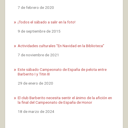
Fecha
7 de febrero de 2020
¡Todos el sábado a salir en la foto!
Fecha
9 de septiembre de 2015
Actividades culturales “En Navidad en la Biblioteca”
Fecha
7 de noviembre de 2021
Este sábado Campeonato de España de pelota entre
Barberito I y Titin III
Fecha
29 de enero de 2020
El club Barberito necesita sentir el ánimo de la afición en
la final del Campeonato de España de Honor
Fecha
18 de marzo de 2024