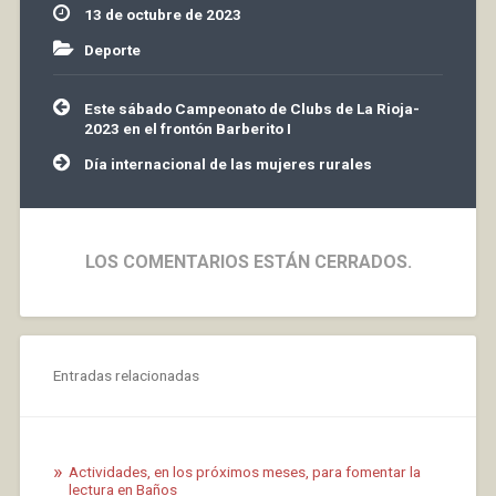
diferencias. Lunes…
13 de octubre de 2023
Deporte
Navegación
Este sábado Campeonato de Clubs de La Rioja-
de
2023 en el frontón Barberito I
entradas
Día internacional de las mujeres rurales
LOS COMENTARIOS ESTÁN CERRADOS.
Entradas relacionadas
Actividades, en los próximos meses, para fomentar la
lectura en Baños