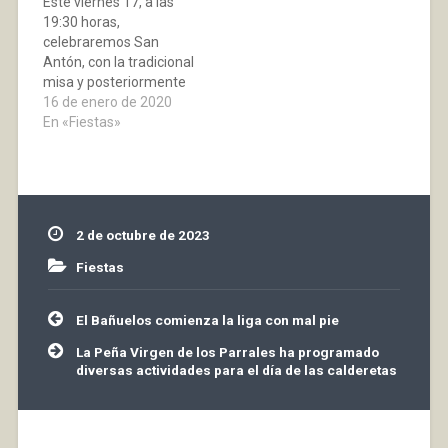
Este viernes 17, a las
19:30 horas,
celebraremos San
Antón, con la tradicional
misa y posteriormente
la habitual bendición de
16 de enero de 2020
los animales. ¡Os
En «Fiestas»
animamos a que llevéis
vuestras mascotas,
para que el santo les de
su bendición! ¡San
Antón Gorrinero, de los
2 de octubre de 2023
santos el primero!
Imágenes de anteriores
Fiestas
celebraciones
Imágenes…
Navegación
El Bañuelos comienza la liga con mal pie
de
entradas
La Peña Virgen de los Parrales ha programado
diversas actividades para el día de las calderetas