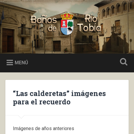
Saltar
al
Buscar
contenido
Baños de Río Tobía
MENÚ
“Las calderetas” imágenes
para el recuerdo
Imágenes de años anteriores