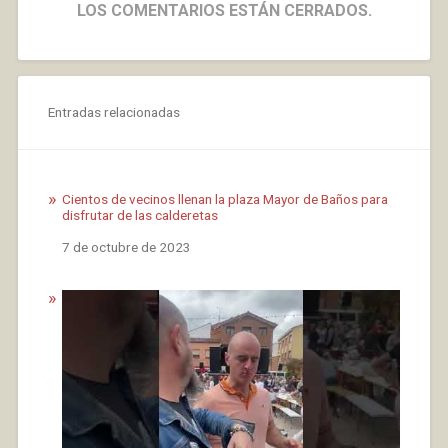
LOS COMENTARIOS ESTÁN CERRADOS.
Entradas relacionadas
Cientos de vecinos llenan la plaza Mayor de Baños para
disfrutar de las calderetas
Fecha
7 de octubre de 2023