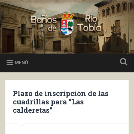
Saltar
al
Buscar
contenido
Baños de Río Tobía
MENÚ
Plazo de inscripción de las
cuadrillas para “Las
calderetas”