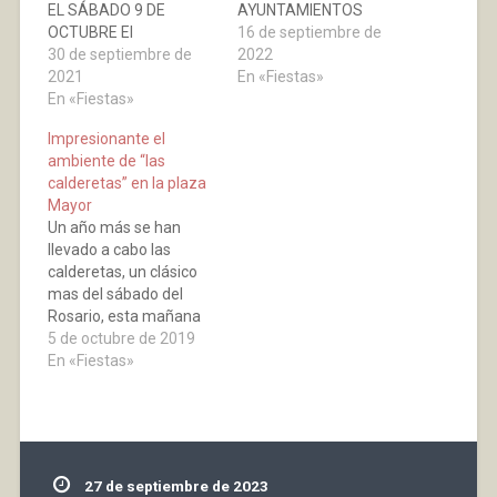
EL SÁBADO 9 DE
AYUNTAMIENTOS
OCTUBRE El
PROPORCIONARÁ LA
16 de septiembre de
Ayuntamiento
30 de septiembre de
CARNE Y LAS
2022
entregará la carne y las
2021
PATATAS. APUNTARSE
En «Fiestas»
patatas.Necesario
En «Fiestas»
POR CUADRILLAS DE
apuntarse en el
FORMA PRESENCIAL O
Impresionante el
Ayuntamiento
LLAMANDO AL 941 37
ambiente de “las
indicando el número de
48 26, EN HORARIO DE
calderetas” en la plaza
comensales por
10:00h. A
Mayor
cuadrilla. Último día
14:00h., ANTES DEL 30
Un año más se han
para apuntarse: martes
DE SEPTIEMBRE.
llevado a cabo las
5 de
calderetas, un clásico
octubre. AMENIZADO
mas del sábado del
POR DISCO MUSIC
Rosario, esta mañana
ya desde muy pronto se
5 de octubre de 2019
notaba un movimiento
En «Fiestas»
de cuadrillas
preparando mesas,
hornillos, ollas,
ingredientes, entre
otros utensilios. A las
27 de septiembre de 2023
doce y media ya había