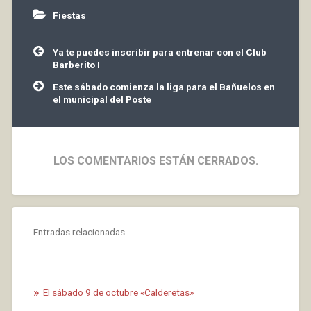
una gran cantidad de
Fiestas
cuadrillas que…
Navegación
Ya te puedes inscribir para entrenar con el Club
de
Barberito I
entradas
Este sábado comienza la liga para el Bañuelos en
el municipal del Poste
LOS COMENTARIOS ESTÁN CERRADOS.
Entradas relacionadas
El sábado 9 de octubre «Calderetas»