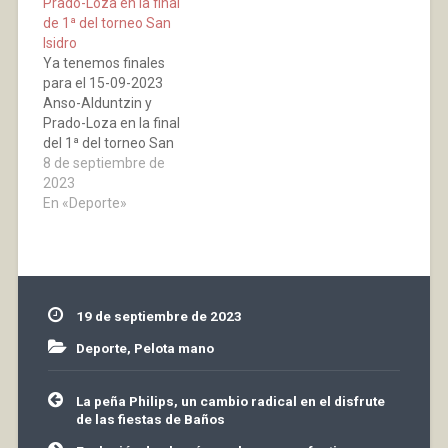
Prado-Loza en la final
encontraba en su
de 1ª del torneo San
demarcación habitual,
Isidro
forman una estupenda
Ya tenemos finales
pareja capaz de plantar
para el 15-09-2023
cara…
Anso-Alduntzin y
Prado-Loza en la final
del 1ª del torneo San
Isidro Campo-Nicolás &
8 de septiembre de
Iruzubieta-Canseco en
2023
la final de 2ª del torneo
En «Deporte»
San Isidro Unai Laso
volvió a ser un
espectador de lujo en
las semifinales de
anoche
19 de septiembre de 2023
Deporte
,
Pelota mano
Navegación
La peña Philips, un cambio radical en el disfrute
de
de las fiestas de Baños
entradas