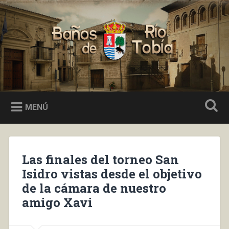
Saltar
al
Buscar
contenido
Baños de Río Tobía
MENÚ
Las finales del torneo San
Isidro vistas desde el objetivo
de la cámara de nuestro
amigo Xavi