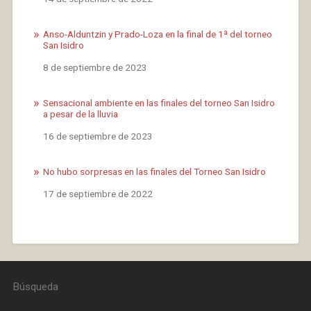
Anso-Alduntzin y Prado-Loza en la final de 1ª del torneo
San Isidro
Fecha
8 de septiembre de 2023
Sensacional ambiente en las finales del torneo San Isidro
a pesar de la lluvia
Fecha
16 de septiembre de 2023
No hubo sorpresas en las finales del Torneo San Isidro
Fecha
17 de septiembre de 2022
Búsqueda