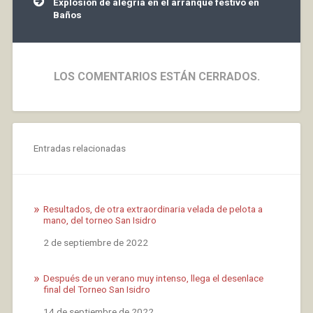
Explosión de alegría en el arranque festivo en
Baños
LOS COMENTARIOS ESTÁN CERRADOS.
Entradas relacionadas
Resultados, de otra extraordinaria velada de pelota a
mano, del torneo San Isidro
Fecha
2 de septiembre de 2022
Después de un verano muy intenso, llega el desenlace
final del Torneo San Isidro
Fecha
14 de septiembre de 2022