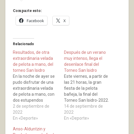
Comparte esto:
Facebook
X
Relacionado
Resultados, de otra
Después de un verano
extraordinaria velada
muy intenso, llega el
de pelota a mano, del
desenlace final del
torneo San Isidro
Torneo San Isidro
En la noche de ayer se
Este viernes, a partir de
pudo disfrutar de una
las 21 horas, la gran
extraordinaria velada
fiesta de la pelota
de pelota a mano, con
bañeja, la final del
dos estupendos
Torneo San Isidro-2022.
partidos. El primero, los
2 de septiembre de
Una velada nocturna en
14 de septiembre de
hermanos Merino
2022
la que la pelota estará
2022
demostraron que a
En «Deporte»
más viva que nunca, tal
En «Deporte»
pesar de ser zagueros,
como determina el
Anso-Alduntzin y
y que Miguel no se
lema del viejo frontón.