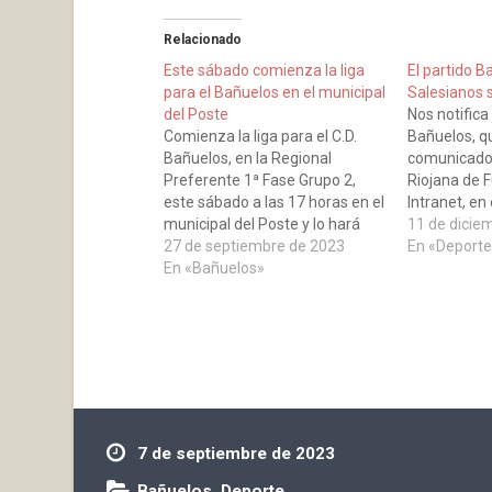
Relacionado
Este sábado comienza la liga
El partido B
para el Bañuelos en el municipal
Salesianos 
del Poste
Nos notifica 
Comienza la liga para el C.D.
Bañuelos, q
Bañuelos, en la Regional
comunicado 
Preferente 1ª Fase Grupo 2,
Riojana de F
este sábado a las 17 horas en el
Intranet, en 
municipal del Poste y lo hará
notificaba l
11 de dicie
contra C.D. Autol.
27 de septiembre de 2023
partido de f
En «Deporte
En «Bañuelos»
jugar, esta 
de El Poste,
Salesianos
7 de septiembre de 2023
Bañuelos
,
Deporte