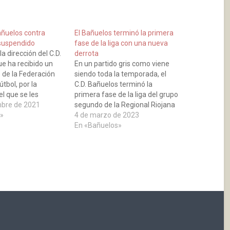
añuelos contra
El Bañuelos terminó la primera
suspendido
fase de la liga con una nueva
la dirección del C.D.
derrota
ue ha recibido un
En un partido gris como viene
de la Federación
siendo toda la temporada, el
útbol, por la
C.D. Bañuelos terminó la
el que se les
primera fase de la liga del grupo
a suspensión del
mbre de 2021
segundo de la Regional Riojana
útbol, que se debía
»
perdiendo 3-0 contra el
4 de marzo de 2023
tarde en el municipal
Pradejón. Los dos primeros
En «Bañuelos»
 entre el Bañuelos y
tantos obra de Ibrahim para los
…
visitantes en el minuto 3 y 18
respectivamente y…