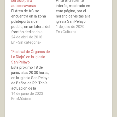
servicio para
Ante el creciente
autocaravanas
interés, mostrado en
El Área de AC, se
esta página, por el
encuentra en la zona
horario de visitas a la
polideportiva del
iglesia San Pelayo,
pueblo, en un lateral del
podemos deciros que
1 de julio de 2020
frontón dedicado a
es el siguiente: Horario
En «Cultura»
Barberito I, al lado de
24 de abril de 2018
de mañanas: de 10:00
las piscinas, del
En «Sin categoría»
horas a las 14:00
polideportivo, de las
horas.Horario de tardes
“Festival de Órganos de
pistas de padel y del
de las 17:00 horas a las
La Rioja” en la Iglesia
campo de fútbol. A 5
21:00 horas.
San Pelayo
minutos del centro del
Este próximo 18 de
pueblo. Baños esta
junio, a las 20:30 horas,
enclavado en un…
en la iglesia San Pelayo
de Baños de Río Tobía
actuación de la
clavecinista y organista
14 de junio de 2023
Sara Johnson Huidobro,
En «Música»
quien pese a su
juventud ya es una de
las figuras más