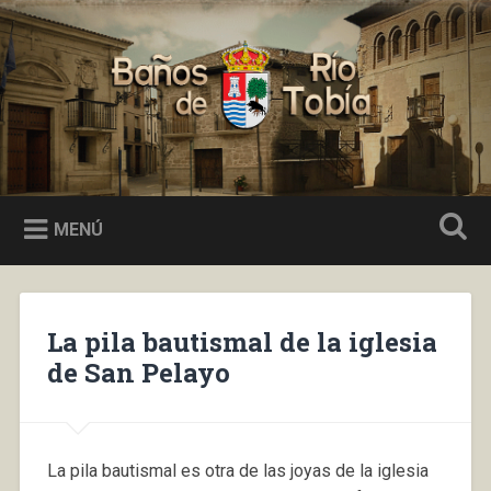
Saltar
al
Buscar
contenido
Baños de Río Tobía
MENÚ
La pila bautismal de la iglesia
de San Pelayo
La pila bautismal es otra de las joyas de la iglesia