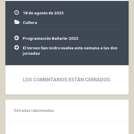
importantes del
panorama español y
18 de agosto de 2023
europeo, y que estará
acompañada…
Cultura
Navegación
Programación Bañarte-2023
de
entradas
El torneo San Isidro vuelve esta semana a las dos
jornadas
LOS COMENTARIOS ESTÁN CERRADOS.
Entradas relacionadas