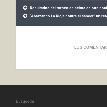
Navegación
Resultados del torneo de pelota en otra no
de
entradas
“Abrazando La Rioja contra el cáncer” un reto
LOS COMENTAR
Búsqueda