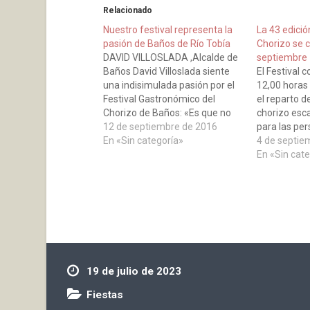
Relacionado
Nuestro festival representa la
La 43 edición
pasión de Baños de Río Tobía
Chorizo se c
DAVID VILLOSLADA ,Alcalde de
septiembre
Baños David Villoslada siente
El Festival 
una indisimulada pasión por el
12,00 horas
Festival Gastronómico del
el reparto d
Chorizo de Baños: «Es que no
chorizo esc
nos damos cuenta, pero tiene
12 de septiembre de 2016
para las per
mucho valor que este año
En «Sin categoría»
embutido p
4 de septie
alcancemos la 43 edición, nos
especial po
En «Sin cat
hemos convertido en la
chacineras 
iniciativa gastronómica popular
ración de ch
más antigua de toda La Rioja…
repartirá ha
irá acompa
19 de julio de 2023
Fiestas