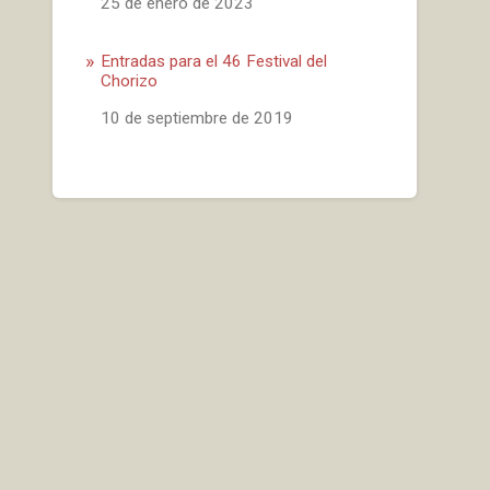
Fecha
25 de enero de 2023
Entradas para el 46 Festival del
Chorizo
Fecha
10 de septiembre de 2019