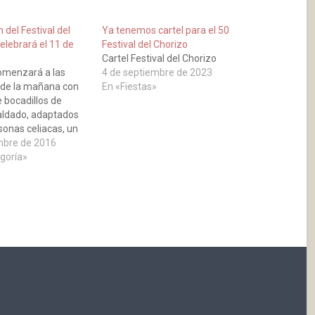
 del Festival del
Ya tenemos cartel para el 50
elebrará el 11 de
Festival del Chorizo
Cartel Festival del Chorizo
comenzará a las
4 de septiembre de 2023
 de la mañana con
En «Fiestas»
e bocadillos de
aldado, adaptados
sonas celiacas, un
reparado de forma
mbre de 2016
r las empresas
egoría»
del municipio. Cada
orizo, que se
sta las 15,00 horas,
ñada de una…