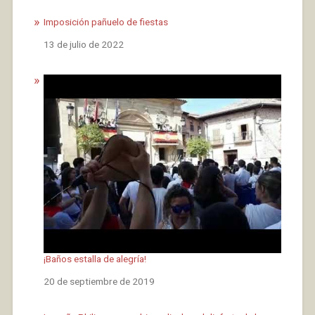
Imposición pañuelo de fiestas
Fecha
13 de julio de 2022
¡Baños estalla de alegría!
Fecha
20 de septiembre de 2019