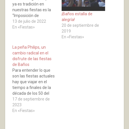
ya es tradición en
nuestras fiestas es la
¡Baños estalla de
“Imposición de
alegría!
Pañuelos” a los niños y
13 de julio de 2022
20 de septiembre de
niñas nacidos desde las
En «Fiestas»
2019
últimas fiestas. Es un
En «Fiestas»
momento muy
entrañable que se
La peña Philips, un
quiere ampliar , dando
cambio radical en el
la posibilidad a esas
disfrute de las fiestas
nuevas generaciones
de Baños
que no habiendo sido
Para entender lo que
empadronados…
son las fiestas actuales
hay que viajar en el
tiempo a finales de la
década de los 50 del
siglo pasado (1959)
17 de septiembre de
cuando Ricardo
2023
Gutiérrez Barco natural
En «Fiestas»
de Calahorra y casado
en Baños, al cual
queremos rendir un