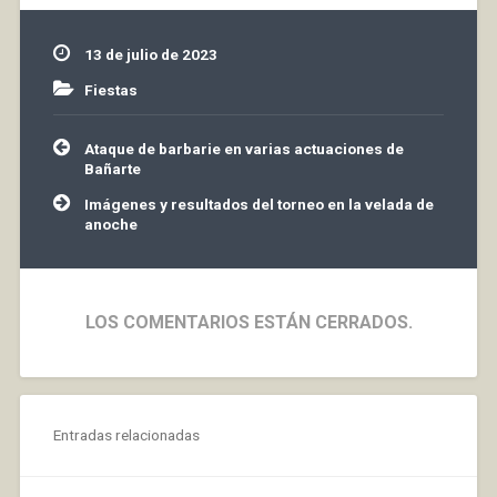
pequeño homenaje
desde nuestra página y
13 de julio de 2023
confiamos que…
Fiestas
Navegación
Ataque de barbarie en varias actuaciones de
de
Bañarte
entradas
Imágenes y resultados del torneo en la velada de
anoche
LOS COMENTARIOS ESTÁN CERRADOS.
Entradas relacionadas