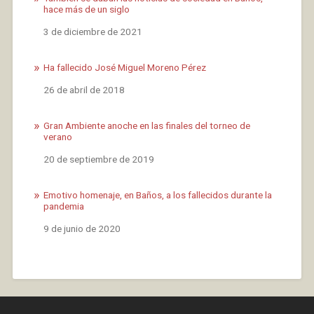
hace más de un siglo
Fecha
3 de diciembre de 2021
Ha fallecido José Miguel Moreno Pérez
Fecha
26 de abril de 2018
Gran Ambiente anoche en las finales del torneo de
verano
Fecha
20 de septiembre de 2019
Emotivo homenaje, en Baños, a los fallecidos durante la
pandemia
Fecha
9 de junio de 2020