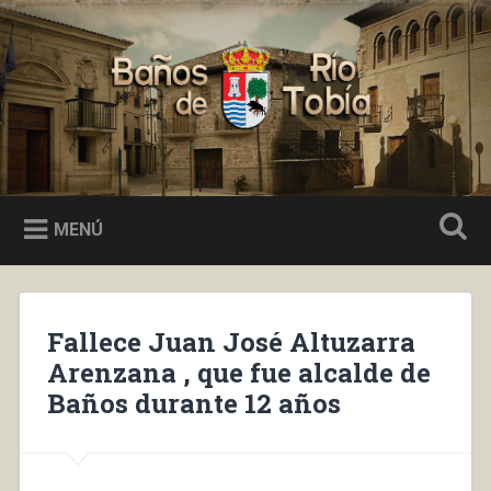
Saltar
al
Buscar
contenido
Baños de Río Tobía
MENÚ
Fallece Juan José Altuzarra
Arenzana , que fue alcalde de
Baños durante 12 años