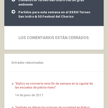
Comenzó el Torneo San Isidro con un gran
de
ambiente
entradas
Partidos para esta semana en el XXXIII Torneo
San Isidro & 50 Festival del Chorizo
LOS COMENTARIOS ESTÁN CERRADOS.
Entradas relacionadas
“Baños se convierte este fin de semana en la capital de
las escuelas de pelota mano”
Fecha
14 de junio de 2017
También se daban las noticias de sociedad en Baños,