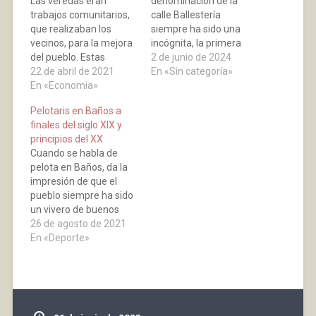
Las veredas eran
denominación de la
trabajos comunitarios,
calle Ballestería
que realizaban los
siempre ha sido una
vecinos, para la mejora
incógnita, la primera
del pueblo. Estas
vez que aparece
2 de junio de 2024
labores no se
22 de abril de 2021
documentada es en el
En «Sin categoría»
efectuaban de forma
En «Economia»
Libro I de Bautizados, el
voluntaria, estaban
12 de diciembre de
Pelotaris en Baños a
marcadas por las
1608, de una niña que
finales del siglo XIX y
autoridades, entraban
se le puso el nombre de
principios del XX
dentro de las
Magdalena. El origen
Cuando se habla de
obligaciones y deberes
del nombre de la…
pelota en Baños, da la
de los habitantes.
impresión de que el
Hemos encontrado una
pueblo siempre ha sido
publicación, en el
un vivero de buenos
boletín oficial de la
pelotaris. Lo que nos ha
26 de agosto de 2021
provincia de fecha…
llevado a investigar, si
En «Deporte»
en la época que
estamos analizando
teníamos también
magníficos jugadores,
como los que hubo