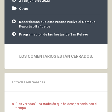
21 de junio de 2023
desde la segunda mitad
del siglo…
Otras
Navegación
Recordamos que este verano vuelve el Campus
de
Deportivo Bañuelos
entradas
Programación de las fiestas de San Pelayo
LOS COMENTARIOS ESTÁN CERRADOS.
Entradas relacionadas
“Las veredas” una tradición que ha desaparecido con el
tiempo