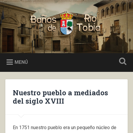
Saltar
al
Buscar
contenido
Baños de Río Tobía
MENÚ
Nuestro pueblo a mediados
del siglo XVIII
En 1751 nuestro pueblo era un pequeño núcleo de