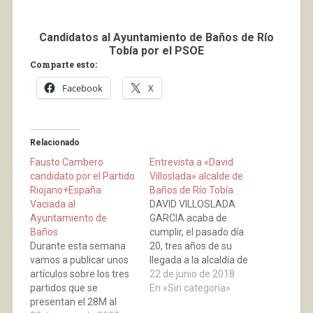
Candidatos al Ayuntamiento de Baños de Río
Tobía por el PSOE
Comparte esto:
Facebook
X
Relacionado
Fausto Cambero
Entrevista a «David
candidato por el Partido
Villoslada» alcalde de
Riojano+España
Baños de Río Tobía
Vaciada al
DAVID VILLOSLADA
Ayuntamiento de
GARCIA acaba de
Baños
cumplir, el pasado día
Durante esta semana
20, tres años de su
vamos a publicar unos
llegada a la alcaldía de
artículos sobre los tres
Baños de Río Tobía y
22 de junio de 2018
partidos que se
hemos querido que nos
En «Sin categoría»
presentan el 28M al
conteste a una serie de