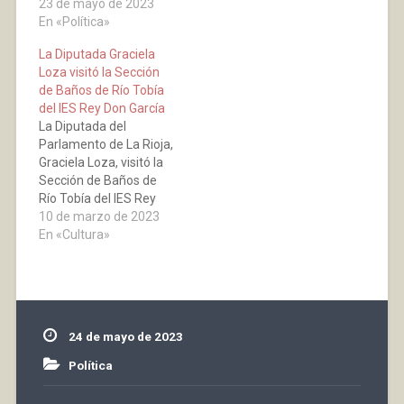
Ayuntamiento de
23 de mayo de 2023
preguntas, para
Baños de Río Tobía. Hoy
En «Política»
conocer lo llevado a
comenzamos con el
cabo en este tiempo,
La Diputada Graciela
Partido Riojano+España
así como la hoja de ruta
Loza visitó la Sección
Vaciada y su candidato
para…
de Baños de Río Tobía
Fausto Cambero
del IES Rey Don García
Hervías. Hola: Soy
La Diputada del
Faus…. Me presento a
Parlamento de La Rioja,
estas elecciones con la
Graciela Loza, visitó la
Coalición Partido
Sección de Baños de
Riojano+España…
Río Tobía del IES Rey
Don García. Además de
10 de marzo de 2023
contar su experiencia,
En «Cultura»
los alumnos han podido
realizarle una
entrevista personal,
han surgido grandes
ideas de las que
24 de mayo de 2023
seguramente pronto
comenzarán a tomar
Política
forma.