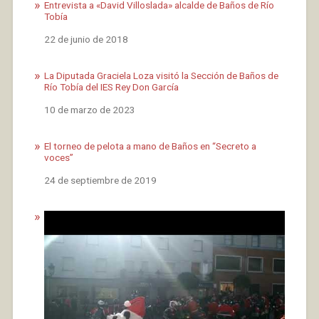
Entrevista a «David Villoslada» alcalde de Baños de Río
Tobía
Fecha
22 de junio de 2018
La Diputada Graciela Loza visitó la Sección de Baños de
Río Tobía del IES Rey Don García
Fecha
10 de marzo de 2023
El torneo de pelota a mano de Baños en “Secreto a
voces”
Fecha
24 de septiembre de 2019