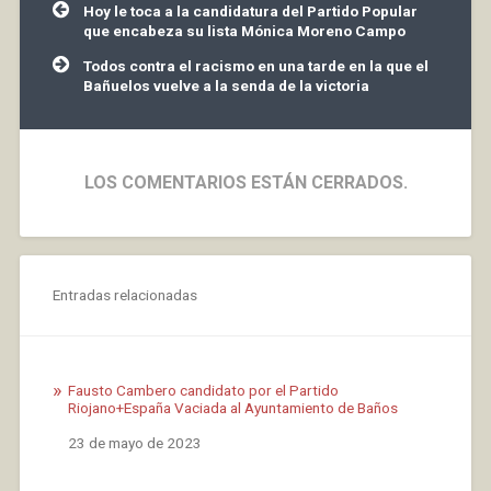
Navegación
Hoy le toca a la candidatura del Partido Popular
de
que encabeza su lista Mónica Moreno Campo
entradas
Todos contra el racismo en una tarde en la que el
Bañuelos vuelve a la senda de la victoria
LOS COMENTARIOS ESTÁN CERRADOS.
Entradas relacionadas
Fausto Cambero candidato por el Partido
Riojano+España Vaciada al Ayuntamiento de Baños
Fecha
23 de mayo de 2023