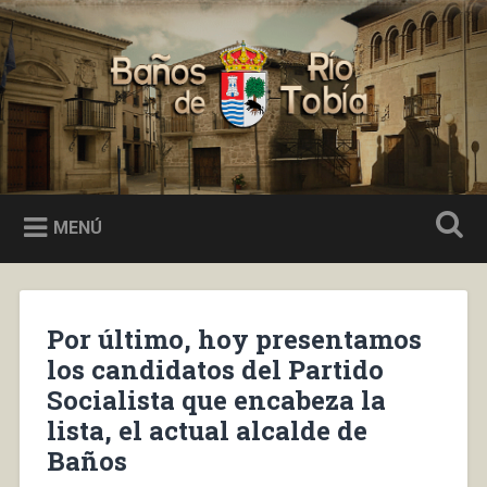
Saltar
al
Buscar
contenido
Baños de Río Tobía
MENÚ
Por último, hoy presentamos
los candidatos del Partido
Socialista que encabeza la
lista, el actual alcalde de
Baños