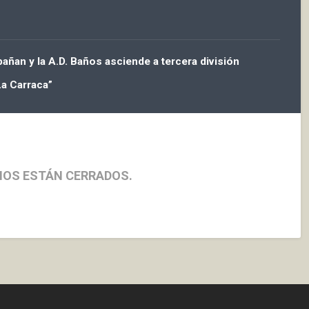
ñan y la A.D. Baños asciende a tercera división
La Carraca”
IOS ESTÁN CERRADOS.