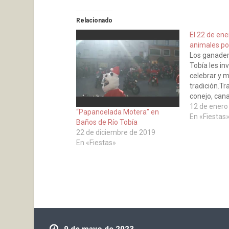
Relacionado
El 22 de ene
animales po
Los ganader
Tobía les inv
celebrar y 
tradición.Tr
conejo, cana
cordero, cabr
12 de enero
“Papanoelada Motera” en
cerdo....Tod
En «Fiestas
Baños de Río Tobía
recibidos, a
22 de diciembre de 2019
bendecidos.
En «Fiestas»
anteriores
9 de mayo de 2023