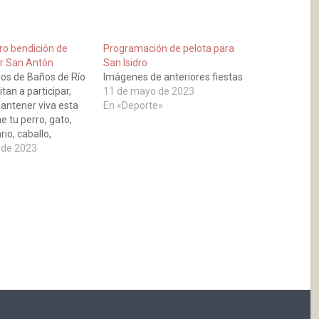
ro bendición de
Programación de pelota para
r San Antón
San Isidro
os de Baños de Río
Imágenes de anteriores fiestas
itan a participar,
11 de mayo de 2023
mantener viva esta
En «Deporte»
ae tu perro, gato,
rio, caballo,
ito, gallo,
 de 2023
os serán bien
»
dmirados y
 Imágenes de años