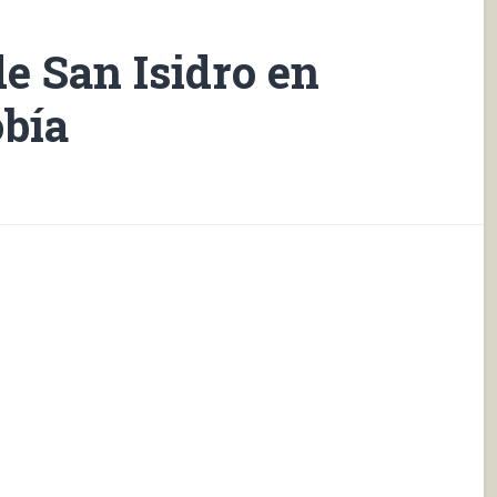
e San Isidro en
obía