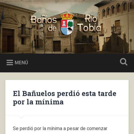
Saltar
al
Buscar
contenido
Baños de Río Tobía
MENÚ
El Bañuelos perdió esta tarde
por la mínima
Se perdió por la mínima a pesar de comenzar