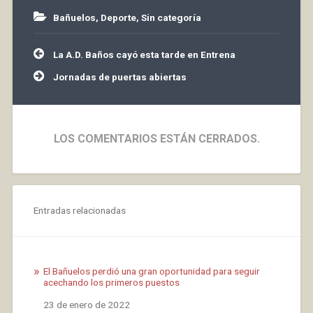
Bañuelos
,
Deporte
,
Sin categoría
Navegación
La A.D. Baños cayó esta tarde en Entrena
de
entradas
Jornadas de puertas abiertas
LOS COMENTARIOS ESTÁN CERRADOS.
Entradas relacionadas
El Bañuelos perdió una gran oportunidad para seguir
acechando los primeros puestos
Fecha
23 de enero de 2022