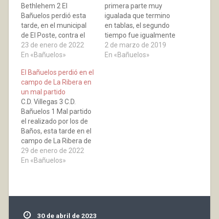
Bethlehem 2 El
primera parte muy
Bañuelos perdió esta
igualada que termino
tarde, en el municipal
en tablas, el segundo
de El Poste, contra el
tiempo fue igualmente
Real Bethelehem, por lo
23 de enero de 2022
peleado pero con goles
2 de marzo de 2019
que se aleja de los
En «Bañuelos»
que llegaron en el
En «Bañuelos»
primeros puestos, del
minuto 62, el autor fue
El Bañuelos perdió en el
segundo grupo de la
Cristian, para el
campo de La Ribera en
Regional Preferente
Casalarreina y cuatro
un mal partido
Riojana. Los tantos
minutos mas tarde el
C.D. Villegas 3 C.D.
fueron marcados todos
empate rojillo fue
Bañuelos 1 Mal partido
en el primer tiempo, el
conseguido por Saleh;
el realizado por los de
primero lo…
el gol de la victoria…
Baños, esta tarde en el
campo de La Ribera de
Logroño contra el C.D.
29 de enero de 2022
Villegas. El primer gol
En «Bañuelos»
vendría a los 17
minutos obra de
Marcos para los locales,
llegando al descanso 1-
0. En la segunda parte…
30 de abril de 2023