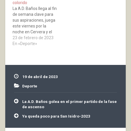
colorido
ascender.…
La A.D. Baños llega al fin
de semana clave para
sus aspiraciones, juega
este viernes por la
noche en Cervera y el
domingo en el
23 de febrero de 2023
Polideportivo de Baños
En «Deporte»
de Río Tobía contra la
Oyonesa. Dos equipos
con los que nos
jugamos las primeras
plazas del grupo
19 de abril de 2023
segundo de fútbol
sala…
Deporte
Navegación
La A.D. Baños golea en el primer partido de la fase
de
de ascenso
entradas
Ya queda poco para San Isidro-2023