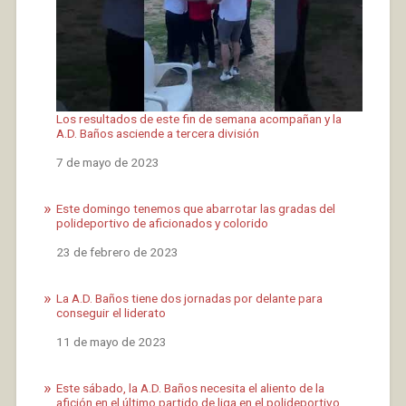
Los resultados de este fin de semana acompañan y la
A.D. Baños asciende a tercera división
Fecha
7 de mayo de 2023
Este domingo tenemos que abarrotar las gradas del
polideportivo de aficionados y colorido
Fecha
23 de febrero de 2023
La A.D. Baños tiene dos jornadas por delante para
conseguir el liderato
Fecha
11 de mayo de 2023
Este sábado, la A.D. Baños necesita el aliento de la
afición en el último partido de liga en el polideportivo