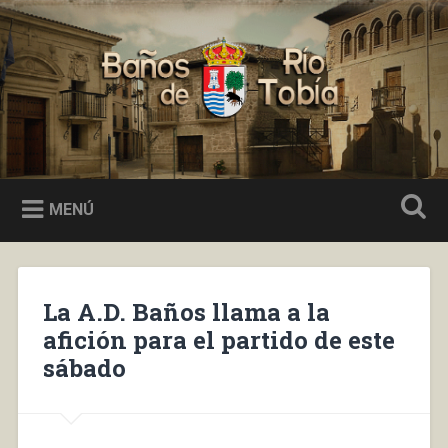
Saltar
al
Buscar
contenido
Baños de Río Tobía
MENÚ
La A.D. Baños llama a la
afición para el partido de este
sábado