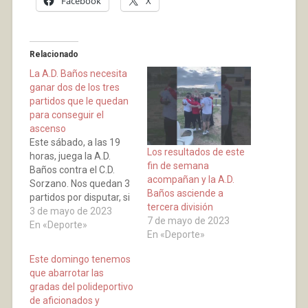
Facebook
X
Relacionado
La A.D. Baños necesita
ganar dos de los tres
partidos que le quedan
para conseguir el
ascenso
Este sábado, a las 19
Los resultados de este
horas, juega la A.D.
fin de semana
Baños contra el C.D.
acompañan y la A.D.
Sorzano. Nos quedan 3
Baños asciende a
partidos por disputar, si
tercera división
se ganan 2 estamos
3 de mayo de 2023
7 de mayo de 2023
ascendidos, así que
En «Deporte»
En «Deporte»
pedimos a la afición
que acuda a nuestro
Este domingo tenemos
Polideportivo Municipal
que abarrotar las
para subir el primer
gradas del polideportivo
peldaño de los dos que
de aficionados y
necesitamos para