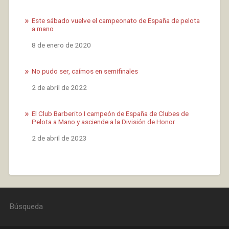
Este sábado vuelve el campeonato de España de pelota
a mano
Fecha
8 de enero de 2020
No pudo ser, caímos en semifinales
Fecha
2 de abril de 2022
El Club Barberito I campeón de España de Clubes de
Pelota a Mano y asciende a la División de Honor
Fecha
2 de abril de 2023
Búsqueda