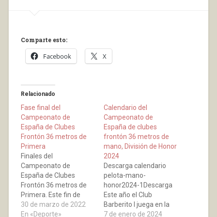
Comparte esto:
Facebook
X
Relacionado
Fase final del
Calendario del
Campeonato de
Campeonato de
España de Clubes
España de clubes
Frontón 36 metros de
frontón 36 metros de
Primera
mano, División de Honor
Finales del
2024
Campeonato de
Descarga calendario
España de Clubes
pelota-mano-
Frontón 36 metros de
honor2024-1Descarga
Primera. Este fin de
Este año el Club
semana desde el
30 de marzo de 2022
Barberito I juega en la
Frontón Toki Eder de
En «Deporte»
máxima categoría del
7 de enero de 2024