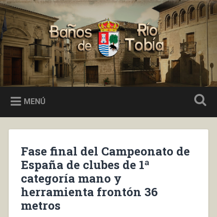
Saltar
al
Buscar
contenido
Baños de Río Tobía
MENÚ
Fase final del Campeonato de
España de clubes de 1ª
categoría mano y
herramienta frontón 36
metros