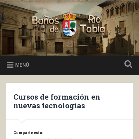
Saltar
al
Buscar
contenido
Baños de Río Tobía
MENÚ
Cursos de formación en
nuevas tecnologías
Comparte esto: