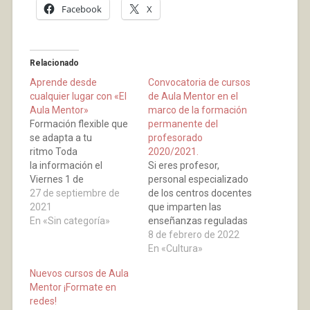
Facebook
X
Relacionado
Aprende desde
Convocatoria de cursos
cualquier lugar con «El
de Aula Mentor en el
Aula Mentor»
marco de la formación
Formación flexible que
permanente del
se adapta a tu
profesorado
ritmo Toda
2020/2021.
la información el
Si eres profesor,
Viernes 1 de
personal especializado
Octubre 19:30 en el
27 de septiembre de
de los centros docentes
Salón de Actos-Casa de
2021
que imparten las
Cultura Ven a conocer
En «Sin categoría»
enseñanzas reguladas
los mas de 170 cursos
en la Ley Orgánica
8 de febrero de 2022
que ofrecen
2/2006 de Educación o
En «Cultura»
personal de los
Nuevos cursos de Aula
servicios técnicos de
Mentor ¡Formate en
apoyo educativo en las
redes!
citadas enseñanzas, o