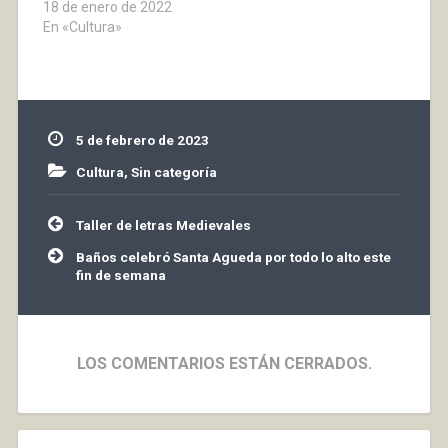
18 de enero de 2022
si no ejerces la
En «Cultura»
docencia, pero cumples
con los requisitos para
ello establecidos en la
normativa…
5 de febrero de 2023
Cultura
,
Sin categoría
Navegación
Taller de letras Medievales
de
entradas
Baños celebró Santa Agueda por todo lo alto este
fin de semana
LOS COMENTARIOS ESTÁN CERRADOS.