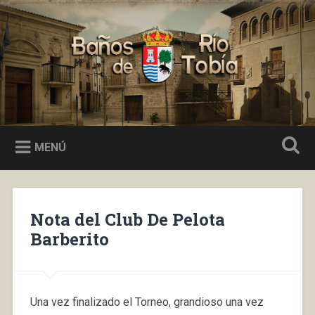
Saltar
al
Buscar
contenido
Baños de Río Tobía
MENÚ
Nota del Club De Pelota
Barberito
Una vez finalizado el Torneo, grandioso una vez