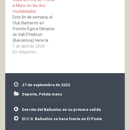
nos habéis pedido
Promesas-Ezcaray,
a Mano en las dos
pelotas y contado lo…
los…
modalidades
Este fin de semana, el
Club Barberito en
frontón Égora Olimpics
de Vall D’Hebron
(Barcelona) tiene la
posibilidad de ganar la
1 de abril de 2024
Copa del Rey por
En «Deporte»
primera vez en las dos
modalidades de pelota
a mano, para eso
primeramente tendrá
que vencer a Huarte el
27 de septiembre de 2022
5 de abril en individual
y…
Deporte
,
Pelota mano
Navegación
Derrota del Bañuelos en su primera salida
de
entradas
El C.D. Bañuelos se hace fuerte en El Poste