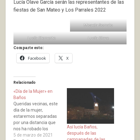
Lucía Olave García serán las representantes de las
fiestas de San Mateo y Los Parrales 2022
Micaela Somalo
Lucía Clemente
Lucía Olave
Comparte esto:
Facebook
X
Relacionado
«Día de la Mujer» en
Baños
Queridas vecinas, este
día de la mujer,
estaremos separadas
por una distancia que
Así lucía Baños,
nos ha robado los
después de las
besos, los abrazos que
5 de marzo de 2021
campanadas de las