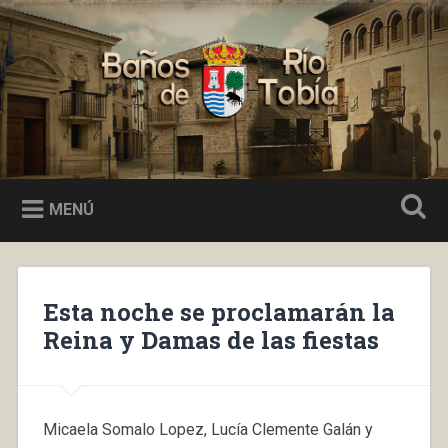
Saltar
al
Buscar
contenido
Baños de Río Tobía
MENÚ
Esta noche se proclamarán la
Reina y Damas de las fiestas
Micaela Somalo Lopez, Lucía Clemente Galán y