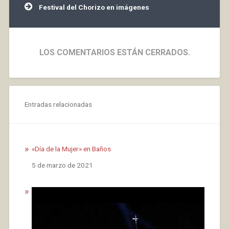
Festival del Chorizo en imágenes
LOS COMENTARIOS ESTÁN CERRADOS.
Entradas relacionadas
«Día de la Mujer» en Baños
Fecha
5 de marzo de 2021