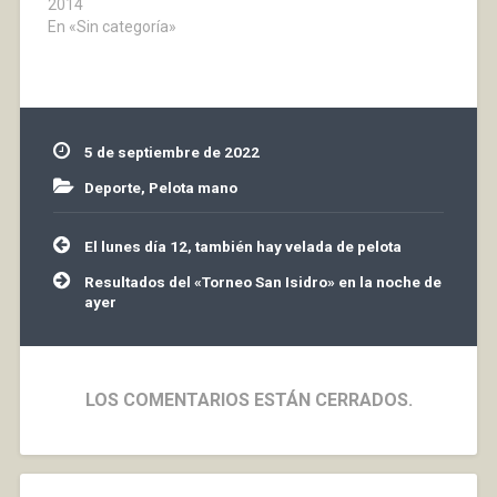
celebrará el XLI Festival
2014
del Chorizo. en el
En «Sin categoría»
entorno a la Plaza
Mayor amenizado el
acto la charanga “P.K.2″
17 h.- En el Frontón
Barberito I partidos de
5 de septiembre de 2022
pelota: 1º –…
Deporte
,
Pelota mano
Navegación
El lunes día 12, también hay velada de pelota
de
entradas
Resultados del «Torneo San Isidro» en la noche de
ayer
LOS COMENTARIOS ESTÁN CERRADOS.