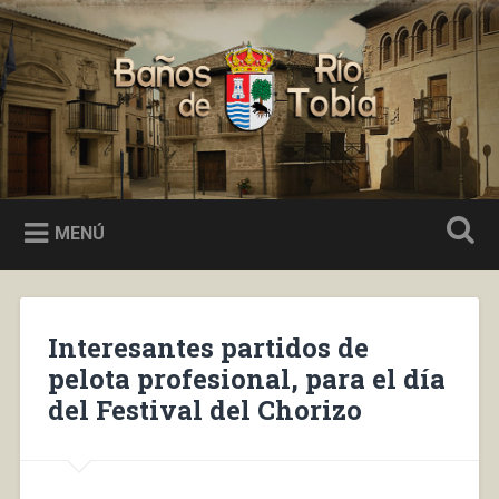
Saltar
al
Buscar
contenido
Baños de Río Tobía
MENÚ
Interesantes partidos de
pelota profesional, para el día
del Festival del Chorizo