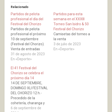
Relacionado
Partidos de pelota
Partidos para esta
profesional el día del
semana en el XXXIII
Festival del Chorizo
Torneo San Isidro & 50
Partidos de pelota
Festival del Chorizo
profesional el próximo
Camisetas del torneo a
10 de septiembre
la venta
(Festival del Chorizo).
3 de julio de 2023
Venta de entradas
En «Deporte»
anticipadas en el
31 de agosto de 2023
Ayuntamiento, precio
En «Deporte»
25 Euros.
El 41 Festival del
Chorizo se celebra el
próximo día 14
14 DE SEPTIEMBRE,
DOMINGO XLI FESTIVAL
DEL CHORIZO 12 h.-
Precedido de la
cohetería, charanga y
bullicio general se
6 de septiembre de