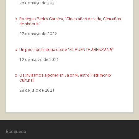
Fecha
26 de mayo de 2021
Bodegas Pedro Garnica, “Cinco años de vida, Cien años
de historia”
Fecha
27 de mayo de 2022
Un poco de historia sobre “EL PUENTE ARENZANA”
Fecha
12 de marzo de 2021
Os invitamos a poner en valor Nuestro Patrimonio
Cultural
Fecha
28 de julio de 2021
Búsqueda