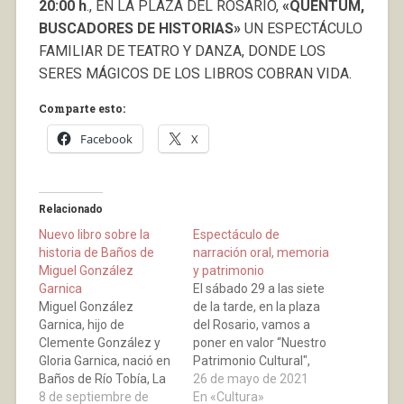
20:00 h
., EN LA PLAZA DEL ROSARIO,
«QÜENTUM,
BUSCADORES DE HISTORIAS»
UN ESPECTÁCULO
FAMILIAR DE TEATRO Y DANZA, DONDE LOS
SERES MÁGICOS DE LOS LIBROS COBRAN VIDA.
Comparte esto:
Facebook
X
Relacionado
Nuevo libro sobre la
Espectáculo de
historia de Baños de
narración oral, memoria
Miguel González
y patrimonio
Garnica
El sábado 29 a las siete
Miguel González
de la tarde, en la plaza
Garnica, hijo de
del Rosario, vamos a
Clemente González y
poner en valor “Nuestro
Gloria Garnica, nació en
Patrimonio Cultural",
Baños de Río Tobía, La
mediante un
26 de mayo de 2021
Rioja, el 13 de abril de
8 de septiembre de
espectáculo de
En «Cultura»