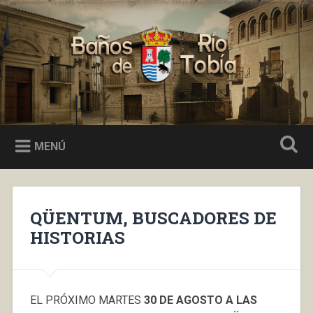
Saltar
al
Buscar
contenido
Baños de Río Tobía
MENÚ
QÜENTUM, BUSCADORES DE
HISTORIAS
EL PRÓXIMO MARTES
30 DE AGOSTO A LAS