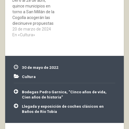
Del 6 al 28 de abril,
quince municipios en
torno a San Millán de la
Cogolla acogerán las
diecinueve propuestas
que constituyen esta
20 de marzo de 2024
primera edición
En «Cultura»
primaveral de
“Escenario Vivo”.
Artistas riojanos como
Elena Aranoa, Germán
Barrio o Amaya
30 de mayo de 2022
Mangado; y nacionales,
Sheila Blanco o Musgö,
Cultura
pondrán la nota musical
en…
Navegación
Bodegas Pedro Garnica, “Cinco años de vida,
de
Cien años de historia”
entradas
Llegada y exposición de coches clásicos en
Baños de Río Tobía