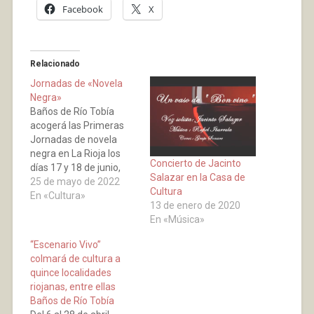
Facebook
X
Relacionado
Jornadas de «Novela
Negra»
Baños de Río Tobía
acogerá las Primeras
Jornadas de novela
negra en La Rioja los
Concierto de Jacinto
días 17 y 18 de junio,
Salazar en la Casa de
una actividad que llega
25 de mayo de 2022
Cultura
bajo el nombre de Rioja
En «Cultura»
13 de enero de 2020
Noir y que contará con
En «Música»
la presencia de más de
15 escritores y
“Escenario Vivo”
escritoras. Además,
colmará de cultura a
también intervendrán
quince localidades
en las mesas
riojanas, entre ellas
redondas…
Baños de Río Tobía