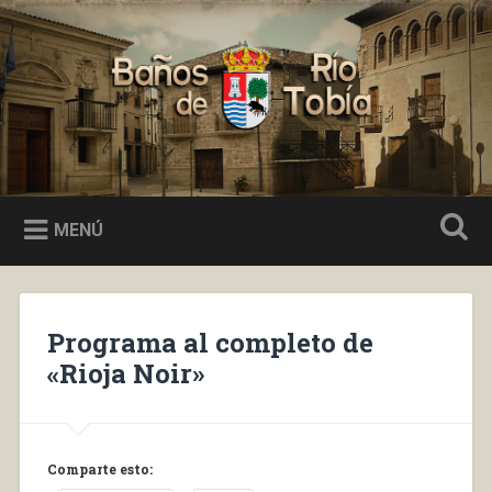
Saltar
al
Buscar
contenido
Baños de Río Tobía
MENÚ
Programa al completo de
«Rioja Noir»
Comparte esto: