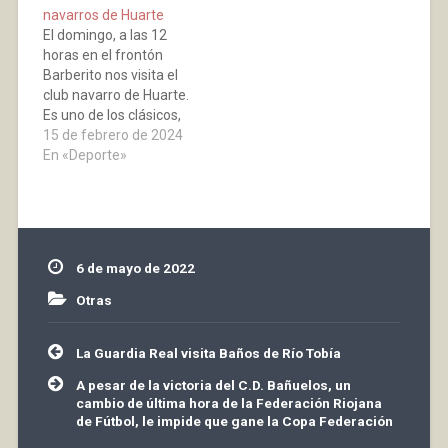
navarros de Huarte
Armadas ante Su
hecho reflexionar al
El domingo, a las 12
Majestad el Rey. Sus
visitante, sobre la
horas en el frontón
misiones son
importancia de la
Barberito nos visita el
proporcionar servicio de
educación ambiental, el
club navarro de Huarte.
guardia militar y rendir…
cuidado de la
Es uno de los clásicos,
diversidad…
semillero de pelotaris
15 de febrero de 2024
en Navarra, fundado en
En «Deporte»
1993, que aunque este
año ocupa en la
clasificación lugares
bajos de la tabla, no hay
que confiarse porque el
6 de mayo de 2022
fin…
Otras
Navegación
La Guardia Real visita Baños de Río Tobía
de
entradas
A pesar de la victoria del C.D. Bañuelos, un
cambio de última hora de la Federación Riojana
de Fútbol, le impide que gane la Copa Federación