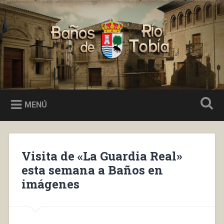
Saltar
al
Buscar
contenido
Baños de Río Tobía
MENÚ
Visita de «La Guardia Real»
esta semana a Baños en
imágenes