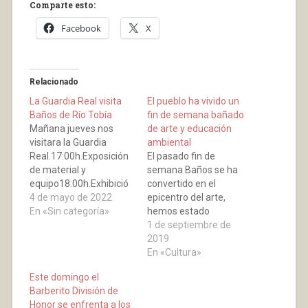
Comparte esto:
Facebook
X
Relacionado
La Guardia Real visita
El pueblo ha vivido un
Baños de Río Tobía
fin de semana bañado
Mañana jueves nos
de arte y educación
visitara la Guardia
ambiental
Real.17:00h.Exposición
El pasado fin de
de material y
semana Baños se ha
equipo18:00h.Exhibició
convertido en el
n táctica19:30h.La
4 de mayo de 2022
epicentro del arte,
Sección de
En «Sin categoría»
hemos estado
Movimientos Floreados
acompañados por siete
1 de septiembre de
realizará una
creadores nacionales,
2019
exhibición.TODO EN LA
que reaprovechan y
En «Cultura»
PLAZA MAYOR¿QUÉ ES
reciclan materiales con
Este domingo el
LA GUARDIA REAL?Es
fines artísticos.
Barberito División de
la representación de
Situados en distinta
Honor se enfrenta a los
honor de las Fuerzas
localizaciones han